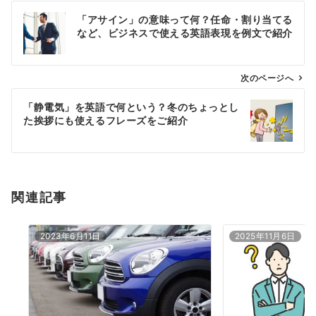
投
「アサイン」の意味って何？任命・割り当てる
稿
など、ビジネスで使える英語表現を例文で紹介
ナ
ビ
ゲ
次のページへ
ー
「静電気」を英語で何という？冬のちょっとし
シ
た挨拶にも使えるフレーズをご紹介
ョ
ン
関連記事
2023年6月11日
2025年11月6日