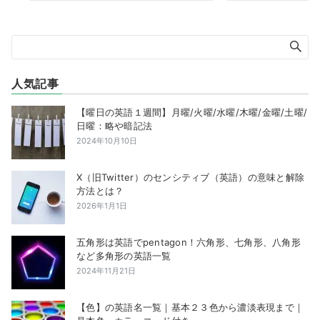
人気記事
【曜日の英語１週間】月曜/火曜/水曜/木曜/金曜/土曜/
日曜：略や暗記法
2024年10月10日
X（旧Twitter）のセンシティブ（英語）の意味と解除
方法とは？
2026年1月1日
五角形は英語でpentagon！六角形、七角形、八角形
など多角形の英語一覧
2024年11月21日
【色】の英語名一覧｜基本２３色から濃淡表現まで｜