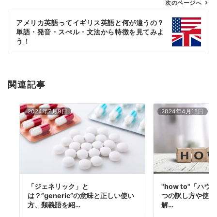
ゲ
次のページへ
ー
アメリカ英語ってイギリス英語と何が違うの？
シ
単語・発音・スぺル・文法から特徴を見てみよ
ョ
う！
ン
関連記事
2024年7月9日
2024年4月15日
「ジェネリック」と
"how to"「ハ
は？”generic”の意味と正しい使い
つの訳し方や使い
方、類義語を紹…
解…