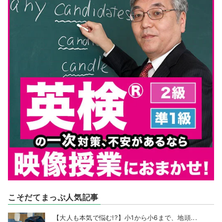
こそだてまっぷ人気記事
【大人も本気で悩む!?】小1から小6まで、地頭...