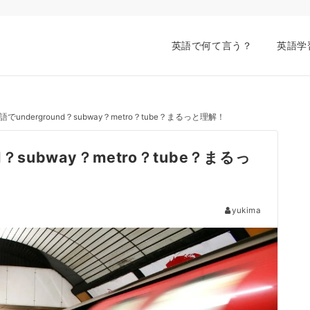
英語で何て言う？
英語学
underground？subway？metro？tube？まるっと理解！
？subway？metro？tube？まるっ
yukima