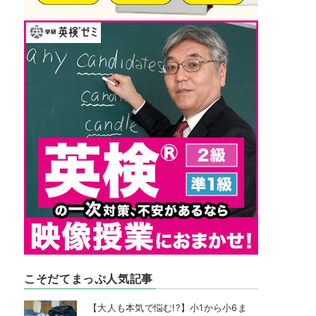
こそだてまっぷ人気記事
【大人も本気で悩む!?】小1から小6ま