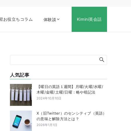
習お役立ちコラム
Kimini英会話
体験談
人気記事
【曜日の英語１週間】月曜/火曜/水曜/
木曜/金曜/土曜/日曜：略や暗記法
2024年10月10日
X（旧Twitter）のセンシティブ（英語）
の意味と解除方法とは？
2026年1月1日