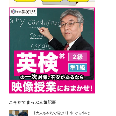
こそだてまっぷ人気記事
【大人も本気で悩む!?】小1から小6ま