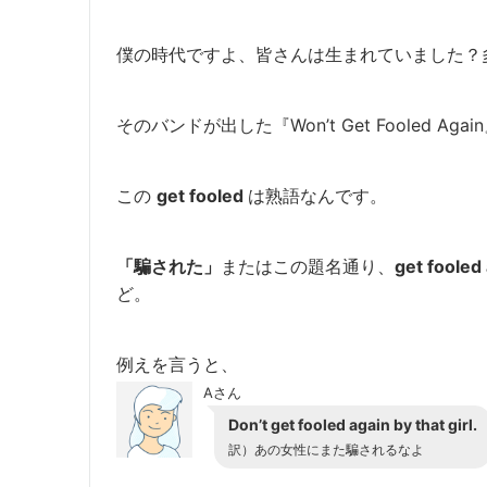
僕の時代ですよ、皆さんは生まれていました？
そのバンドが出した『
Won’t Get Fooled Aga
この
get fooled
は熟語なんです。
「騙された」
またはこの題名通り、
get fool
ど。
例えを言うと、
Aさん
Don’t get fooled again by that girl.
訳）あの女性にまた騙されるなよ