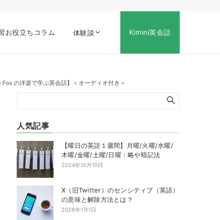
習お役立ちコラム
Kimini英会話
体験談
ve Fox の洋楽で学ぶ英会話】＜オーディオ付き＞
人気記事
【曜日の英語１週間】月曜/火曜/水曜/
木曜/金曜/土曜/日曜：略や暗記法
2024年10月10日
X（旧Twitter）のセンシティブ（英語）
の意味と解除方法とは？
2026年1月1日