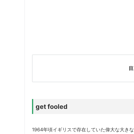
目
get fooled
1964年頃イギリスで存在していた偉大な大きなロ