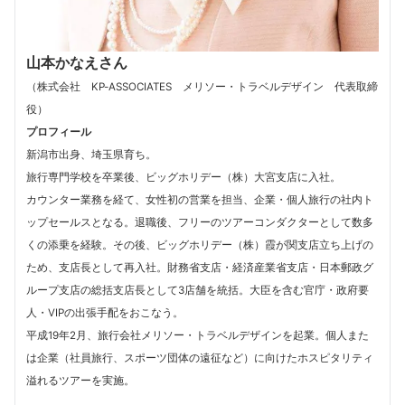
山本かなえさん
（株式会社 KP-ASSOCIATES メリソー・トラベルデザイン 代表取締
役）
プロフィール
新潟市出身、埼玉県育ち。
旅行専門学校を卒業後、ビッグホリデー（株）大宮支店に入社。
カウンター業務を経て、女性初の営業を担当、企業・個人旅行の社内ト
ップセールスとなる。退職後、フリーのツアーコンダクターとして数多
くの添乗を経験。その後、ビッグホリデー（株）霞が関支店立ち上げの
ため、支店長として再入社。財務省支店・経済産業省支店・日本郵政グ
ループ支店の総括支店長として3店舗を統括。大臣を含む官庁・政府要
人・VIPの出張手配をおこなう。
平成19年2月、旅行会社メリソー・トラベルデザインを起業。個人また
は企業（社員旅行、スポーツ団体の遠征など）に向けたホスピタリティ
溢れるツアーを実施。