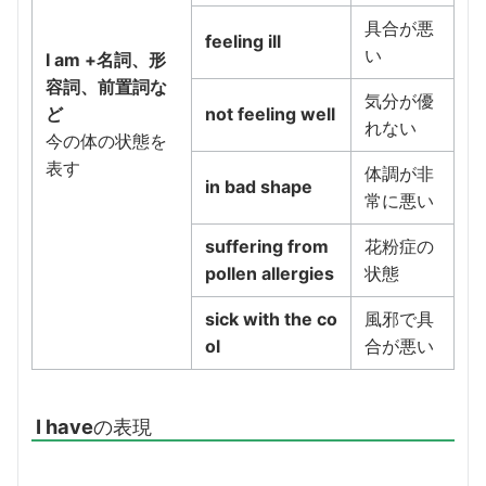
具合が悪
feeling ill
い
I am +名詞、形
容詞、前置詞な
気分が優
ど
not feeling well
れない
今の体の状態を
表す
体調が非
in bad shape
常に悪い
suffering from
花粉症の
pollen allergies
状態
sick with the co
風邪で具
ol
合が悪い
I have
の表現