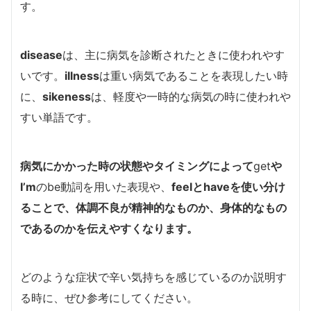
す。
disease
は、主に病気を診断されたときに使われやす
いです。
illness
は重い病気であることを表現したい時
に、
sikeness
は、軽度や一時的な病気の時に使われや
すい単語です。
病気にかかった時の状態やタイミングによって
get
や
I’m
のbe動詞を用いた表現や、
feel
と
have
を使い分け
ることで、体調不良が精神的なものか、身体的なもの
であるのかを伝えやすくなります。
どのような症状で辛い気持ちを感じているのか説明す
る時に、ぜひ参考にしてください。