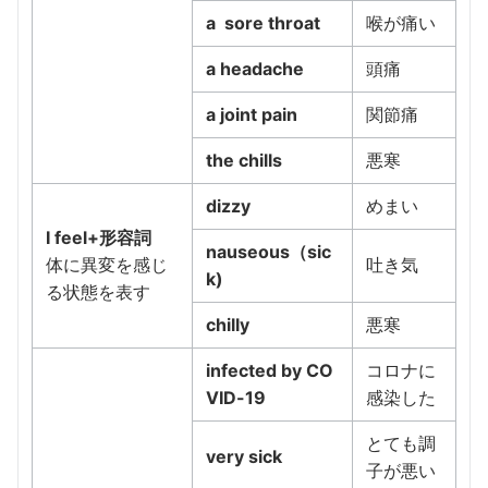
a sore throat
喉が痛い
a headache
頭痛
a joint pain
関節痛
the chills
悪寒
dizzy
めまい
I feel+形容詞
nauseous（sic
体に異変を感じ
吐き気
k)
る状態を表す
chilly
悪寒
infected by CO
コロナに
VID-19
感染した
とても調
very sick
子が悪い