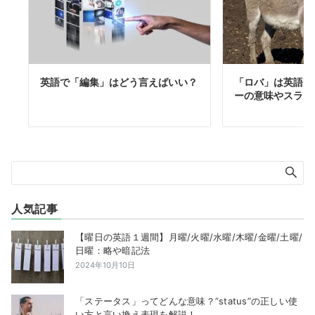
英語で「編集」はどう言えばいい？
「ロバ」は英語で
ーの意味やスラン
人気記事
【曜日の英語１週間】月曜/火曜/水曜/木曜/金曜/土曜/
日曜：略や暗記法
2024年10月10日
「ステータス」ってどんな意味？”status”の正しい使
い方と言い換え表現を解説！