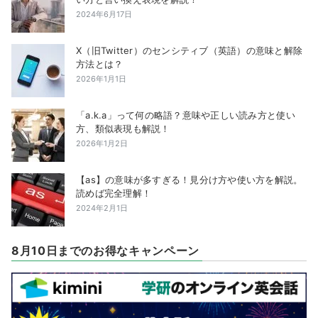
2024年6月17日
X（旧Twitter）のセンシティブ（英語）の意味と解除
方法とは？
2026年1月1日
「a.k.a」って何の略語？意味や正しい読み方と使い
方、類似表現も解説！
2026年1月2日
【as】の意味が多すぎる！見分け方や使い方を解説。
読めば完全理解！
2024年2月1日
8月10日までのお得なキャンペーン