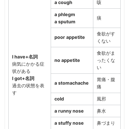
a cough
咳
a phlegm
痰
a sputum
食欲がす
poor appetite
くない
食欲がま
I have+名詞
no appetite
ったくな
病気にかかる症
い
状がある
I got+名詞
胃痛・腹
a stomachache
過去の状態を表
痛
す
cold
風邪
a runny nose
鼻水
a stuffy nose
鼻づまり