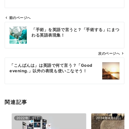
前のページへ
投
「手術」を英語で言うと？「手術する」にまつ
稿
わる英語表現集！
ナ
ビ
ゲ
次のページへ
ー
「こんばんは」は英語で何て言う？「Good
シ
evening.」以外の表現も使いこなそう！
ョ
ン
関連記事
2022年3月6日
2024年4月19日