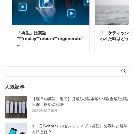
「再生」は英語
「コケティッシュ
で”replay””reborn””regenerate”
われた時はどう捉
…
人気記事
【曜日の英語１週間】月曜/火曜/水曜/木曜/金曜/土曜/
日曜：略や暗記法
2024年10月10日
X（旧Twitter）のセンシティブ（英語）の意味と解除
方法とは？