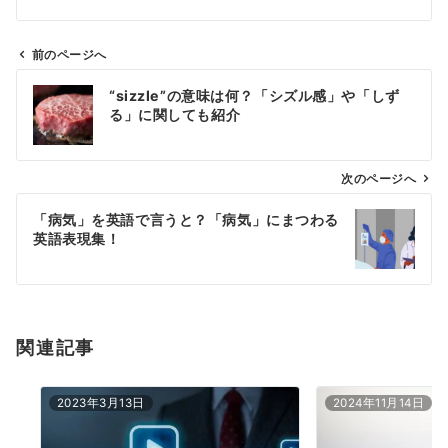
前のページへ
投
“sizzle”の意味は何？「シズル感」や「しず
稿
る」に関しても紹介
ナ
ビ
ゲ
次のページへ
ー
「病気」を英語で言うと？「病気」にまつわる
シ
英語表現集！
ョ
ン
関連記事
2023年3月13日
2024年11月14日