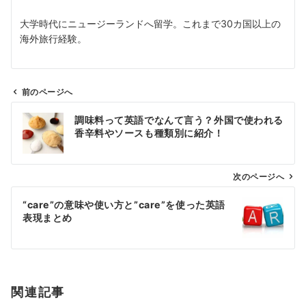
大学時代にニュージーランドへ留学。これまで30カ国以上の
海外旅行経験。
前のページへ
投
調味料って英語でなんて言う？外国で使われる
稿
香辛料やソースも種類別に紹介！
ナ
ビ
ゲ
次のページへ
ー
“care”の意味や使い方と”care”を使った英語
シ
表現まとめ
ョ
ン
関連記事