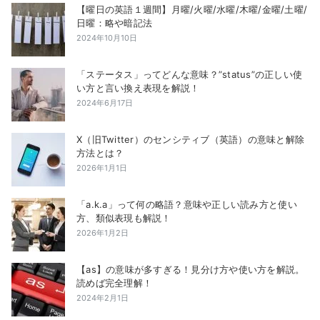
【曜日の英語１週間】月曜/火曜/水曜/木曜/金曜/土曜/
日曜：略や暗記法
2024年10月10日
「ステータス」ってどんな意味？”status”の正しい使
い方と言い換え表現を解説！
2024年6月17日
X（旧Twitter）のセンシティブ（英語）の意味と解除
方法とは？
2026年1月1日
「a.k.a」って何の略語？意味や正しい読み方と使い
方、類似表現も解説！
2026年1月2日
【as】の意味が多すぎる！見分け方や使い方を解説。
読めば完全理解！
2024年2月1日