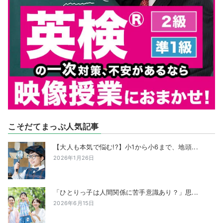
こそだてまっぷ人気記事
【大人も本気で悩む!?】小1から小6まで、地頭...
2026年1月26日
「ひとりっ子は人間関係に苦手意識あり？」思...
2026年6月15日