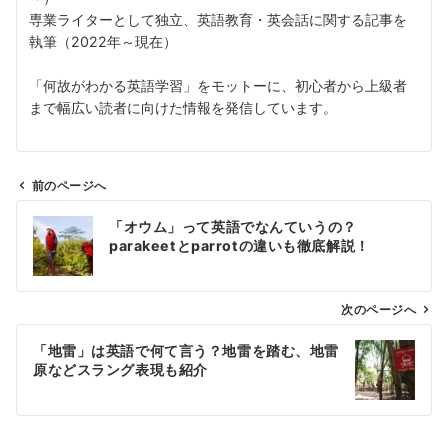
専業ライターとして独立、英語教育・英会話に関する記事を
執筆（2022年～現在）
「何故がわかる英語学習」をモットーに、初心者から上級者
まで幅広い読者に向けた情報を発信しています。
前のページへ
投
「オウム」って英語でなんていうの？
稿
parakeetとparrotの違いも徹底解説！
ナ
ビ
ゲ
次のページへ
ー
「地雷」は英語で何て言う？地雷を踏む、地雷
シ
原などスラング表現も紹介
ョ
ン