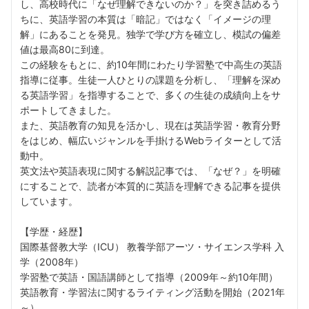
し、高校時代に「なぜ理解できないのか？」を突き詰めるう
ちに、英語学習の本質は「暗記」ではなく「イメージの理
解」にあることを発見。独学で学び方を確立し、模試の偏差
値は最高80に到達。
この経験をもとに、約10年間にわたり学習塾で中高生の英語
指導に従事。生徒一人ひとりの課題を分析し、「理解を深め
る英語学習」を指導することで、多くの生徒の成績向上をサ
ポートしてきました。
また、英語教育の知見を活かし、現在は英語学習・教育分野
をはじめ、幅広いジャンルを手掛けるWebライターとして活
動中。
英文法や英語表現に関する解説記事では、「なぜ？」を明確
にすることで、読者が本質的に英語を理解できる記事を提供
しています。
【学歴・経歴】
国際基督教大学（ICU） 教養学部アーツ・サイエンス学科 入
学（2008年）
学習塾で英語・国語講師として指導（2009年～約10年間）
英語教育・学習法に関するライティング活動を開始（2021年
～）