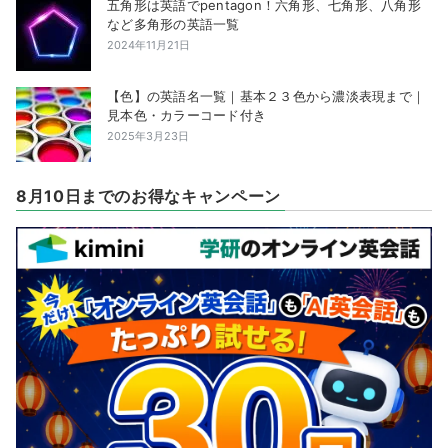
五角形は英語でpentagon！六角形、七角形、八角形
など多角形の英語一覧
2024年11月21日
【色】の英語名一覧｜基本２３色から濃淡表現まで｜
見本色・カラーコード付き
2025年3月23日
8月10日までのお得なキャンペーン