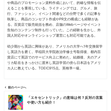
や商品のプロモーション資料作成において、的確な情報を伝
えることを重視している。ライティングでは、グルメ、旅
行、ファッション、イベント関連などの分野で多くの記事を
執筆し、商品のコンセプト作成やPR文の構成にも経験があ
る。百貨店で販売統括を務め、店舗のWebページやイベント
告知のコンテンツ制作も行っていた。この経験を生かし、外
国人対応やオンラインショップ運営にも対応可能である。
幼少期から英語に興味があり、アメリカの大学へ1年交換留学
し英語力を磨く。早稲田大学院政治学修士号取得後、都内百
貨店にて英語でのサービス向上に努めた。結婚後、夫のアメ
リカ駐在をきっかけに渡米し英語学習の傍ら日本語をアメリ
カ人に教えている。TOEIC915点。英検準一級。
前のページへ
投
「エキセントリック」の意味は何？反対の言葉
稿
や使い方も紹介！
ナ