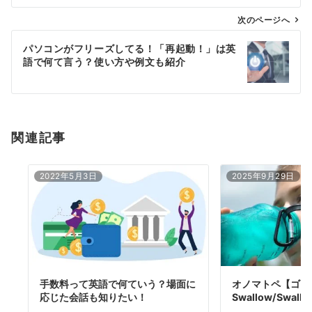
ビ
ゲ
次のページへ
ー
パソコンがフリーズしてる！「再起動！」は英
シ
語で何て言う？使い方や例文も紹介
ョ
ン
関連記事
2022年5月3日
2025年9月29日
手数料って英語で何ていう？場面に
オノマトペ【ゴク
応じた会話も知りたい！
Swallow/Swallo