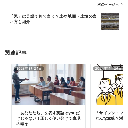
ゲ
次のページへ
ー
「泥」は英語で何て言う？土や地面・土壌の言
シ
い方も紹介
ョ
ン
関連記事
2023年8月24日
2024年11月26日
「あなたたち」を表す英語はyouだ
「サイレントマジ
けじゃない！正しく使い分けて表現
どんな意味？対義
の幅を…