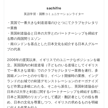
sachifre
英語学習・国際コミュニケーションライター
・英国で一番大きな剣道道場のひとつにてクラブセクレタリ
ー業務
・英国剣道協会と日本の大学とのパートナーシップを締結す
る際の両国間リエゾン
・南ロンドンを基点とした日本文化を紹介する日本人グルー
プの代表
2006年の渡英以来、イギリスでのユニークなポジションを確
立。英国国内の剣道道場（子どものいる道場としてイギリス
で一番大きな道場）でのクラブセクレタリー業務を遂行。多
国籍メンバーとのやり取り、イベント開催時の業務、イング
ランドのお城での剣道デモンストレーションのオーガナイズ
など作業は多岐にわたる。そこから派生し、英国剣道協会が
日本の2大学と剣道に関するパートナーシップを締結する際に
日本と英国間のリエゾンそして通訳・翻訳者としての役を務
め、日本の文化を尊重しつつ、イギリスの求めるものを明確
に伝える作業を行う。