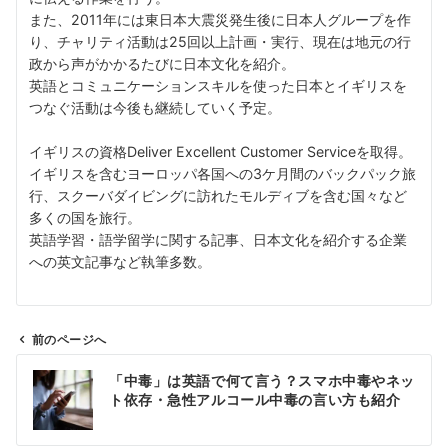
また、2011年には東日本大震災発生後に日本人グループを作
り、チャリティ活動は25回以上計画・実行、現在は地元の行
政から声がかかるたびに日本文化を紹介。
英語とコミュニケーションスキルを使った日本とイギリスを
つなぐ活動は今後も継続していく予定。
イギリスの資格Deliver Excellent Customer Serviceを取得。
イギリスを含むヨーロッパ各国への3ケ月間のバックパック旅
行、スクーバダイビングに訪れたモルディブを含む国々など
多くの国を旅行。
英語学習・語学留学に関する記事、日本文化を紹介する企業
への英文記事など執筆多数。
前のページへ
投
「中毒」は英語で何て言う？スマホ中毒やネッ
稿
ト依存・急性アルコール中毒の言い方も紹介
ナ
ビ