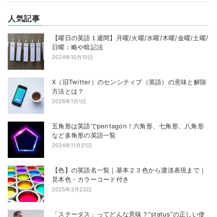
人気記事
【曜日の英語１週間】月曜/火曜/水曜/木曜/金曜/土曜/
日曜：略や暗記法
2024年10月10日
X（旧Twitter）のセンシティブ（英語）の意味と解除
方法とは？
2026年1月1日
五角形は英語でpentagon！六角形、七角形、八角形
など多角形の英語一覧
2024年11月21日
【色】の英語名一覧｜基本２３色から濃淡表現まで｜
見本色・カラーコード付き
2025年3月23日
「ステータス」ってどんな意味？”status”の正しい使