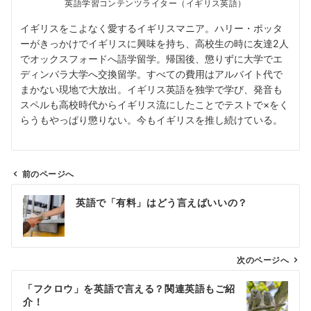
英語学習コンテンツライター（イギリス英語）
イギリスをこよなく愛するイギリスマニア。ハリー・ポッタ
ーがきっかけでイギリスに興味を持ち、高校生の時に友達2人
でオックスフォードへ語学留学。帰国後、懲りずに大学でエ
ディンバラ大学へ交換留学。すべての費用はアルバイト代で
まかない現地で大放出。イギリス英語を独学で学び、発音も
スペルも高校時代からイギリス流にしたことでテストで×をく
らうもやっぱり懲りない。今もイギリスを推し続けている。
前のページへ
投
英語で「有料」はどう言えばいいの？
稿
ナ
ビ
ゲ
次のページへ
ー
「フクロウ」を英語で言える？関連英語もご紹
シ
介！