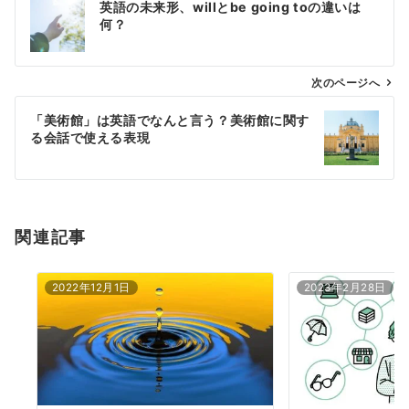
英語の未来形、willとbe going toの違いは
稿
何？
ナ
ビ
ゲ
次のページへ
ー
「美術館」は英語でなんと言う？美術館に関す
シ
る会話で使える表現
ョ
ン
関連記事
2022年12月1日
2023年2月28日