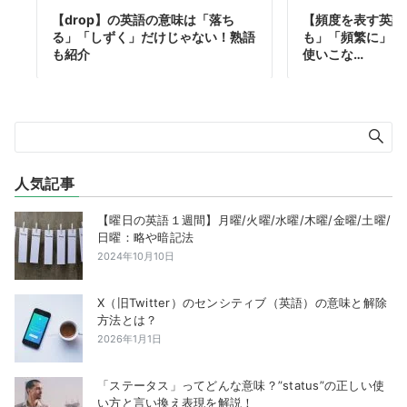
【drop】の英語の意味は「落ち
【頻度を表す英語
る」「しずく」だけじゃない！熟語
も」「頻繁に」「
も紹介
使いこな…
人気記事
【曜日の英語１週間】月曜/火曜/水曜/木曜/金曜/土曜/
日曜：略や暗記法
2024年10月10日
X（旧Twitter）のセンシティブ（英語）の意味と解除
方法とは？
2026年1月1日
「ステータス」ってどんな意味？”status”の正しい使
い方と言い換え表現を解説！