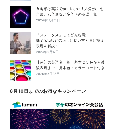
五角形は英語でpentagon！六角形、七
角形、八角形など多角形の英語一覧
2024年11月21日
「ステータス」ってどんな意
味？”status”の正しい使い方と言い換え
表現を解説！
2024年6月17日
【色】の英語名一覧｜基本２３色から濃
淡表現まで｜見本色・カラーコード付き
2025年3月23日
8月10日までのお得なキャンペーン