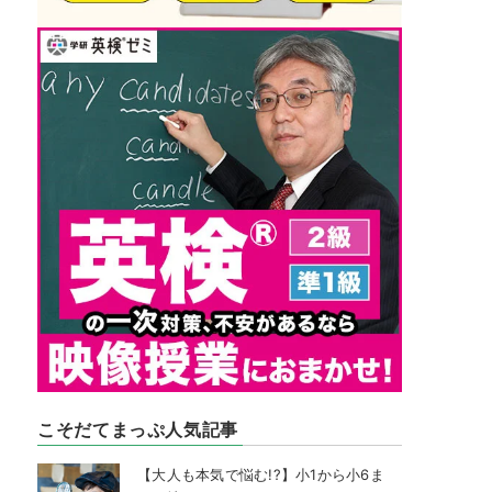
こそだてまっぷ人気記事
【大人も本気で悩む!?】小1から小6ま