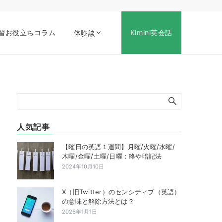
習お役立ちコラム
Kimini英会話
体験談
人気記事
【曜日の英語１週間】月曜/火曜/水曜/
木曜/金曜/土曜/日曜：略や暗記法
2024年10月10日
X（旧Twitter）のセンシティブ（英語）
の意味と解除方法とは？
2026年1月1日