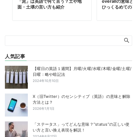
「泥」は英語で何て言う？土や地
overallの意味
面・土壌の言い方も紹介
ひっくるめての英語
人気記事
【曜日の英語１週間】月曜/火曜/水曜/木曜/金曜/土曜/
日曜：略や暗記法
2024年10月10日
X（旧Twitter）のセンシティブ（英語）の意味と解除
方法とは？
2026年1月1日
「ステータス」ってどんな意味？”status”の正しい使
い方と言い換え表現を解説！
2024年6月17日