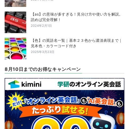
【as】の意味が多すぎる！見分け方や使い方を解説。
読めば完全理解！
2024年2月1日
【色】の英語名一覧｜基本２３色から濃淡表現まで｜
見本色・カラーコード付き
2025年3月23日
8月10日までのお得なキャンペーン