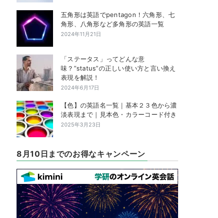
五角形は英語でpentagon！六角形、七
角形、八角形など多角形の英語一覧
2024年11月21日
「ステータス」ってどんな意
味？”status”の正しい使い方と言い換え
表現を解説！
2024年6月17日
【色】の英語名一覧｜基本２３色から濃
淡表現まで｜見本色・カラーコード付き
2025年3月23日
8月10日までのお得なキャンペーン