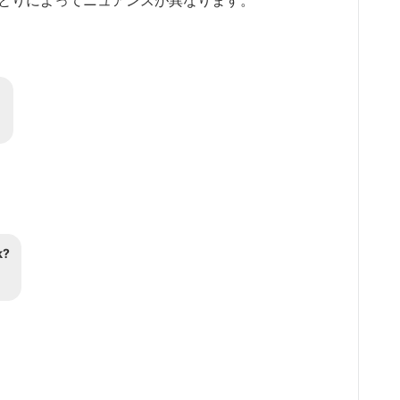
やりとりによってニュアンスが異なります。
。
k?