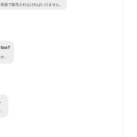
な容器で販売されなければいけません。
 too?
すか。
.
す。