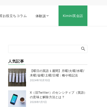
習お役立ちコラム
Kimini英会話
体験談
人気記事
【曜日の英語１週間】月曜/火曜/水曜/
木曜/金曜/土曜/日曜：略や暗記法
2024年10月10日
X（旧Twitter）のセンシティブ（英語）
の意味と解除方法とは？
2026年1月1日