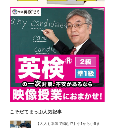
こそだてまっぷ人気記事
【大人も本気で悩む!?】小1から小6ま