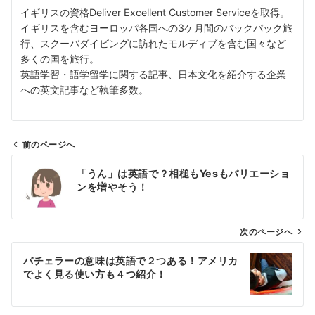
イギリスの資格Deliver Excellent Customer Serviceを取得。
イギリスを含むヨーロッパ各国への3ケ月間のバックパック旅
行、スクーバダイビングに訪れたモルディブを含む国々など
多くの国を旅行。
英語学習・語学留学に関する記事、日本文化を紹介する企業
への英文記事など執筆多数。
前のページへ
投
「うん」は英語で？相槌もYesもバリエーショ
稿
ンを増やそう！
ナ
ビ
ゲ
次のページへ
ー
バチェラーの意味は英語で２つある！アメリカ
シ
でよく見る使い方も４つ紹介！
ョ
ン