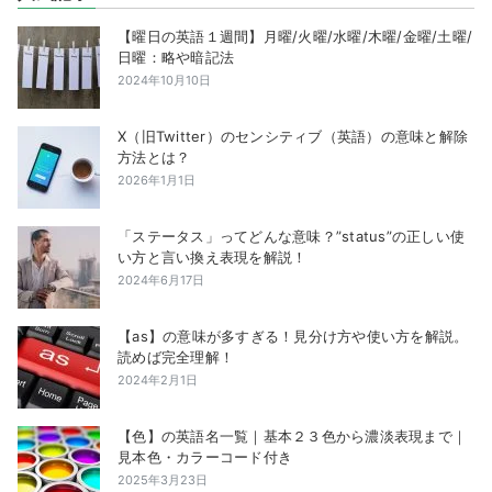
【曜日の英語１週間】月曜/火曜/水曜/木曜/金曜/土曜/
日曜：略や暗記法
2024年10月10日
X（旧Twitter）のセンシティブ（英語）の意味と解除
方法とは？
2026年1月1日
「ステータス」ってどんな意味？”status”の正しい使
い方と言い換え表現を解説！
2024年6月17日
【as】の意味が多すぎる！見分け方や使い方を解説。
読めば完全理解！
2024年2月1日
【色】の英語名一覧｜基本２３色から濃淡表現まで｜
見本色・カラーコード付き
2025年3月23日