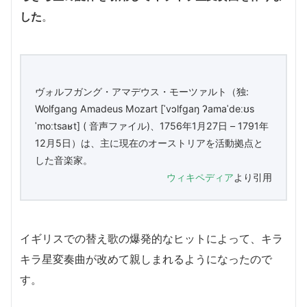
した
。
ヴォルフガング・アマデウス・モーツァルト（独:
Wolfgang Amadeus Mozart [ˈvɔlfɡaŋ ʔamaˈdeːʊs
ˈmoːtsaʁt] ( 音声ファイル)、1756年1月27日 – 1791年
12月5日）は、主に現在のオーストリアを活動拠点と
した音楽家。
ウィキペディア
より引用
イギリスでの替え歌の爆発的なヒットによって、キラ
キラ星変奏曲が改めて親しまれるようになったので
す。