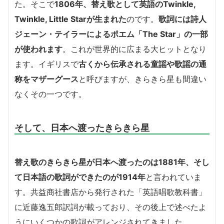
た。そこで
1806年、替え歌として英語のTwinkle,
Twinkle, Little Starが生まれた
のです。
歌詞には詩人
ジェーン・テイラーによるポエム「The Star」の一部
が使われます
。これが世界的に広まる大ヒットとなり
ます。イギリスで
古くから伝承される童謡や歌謡の通
称をマザーグース
と呼びますが、きらきら星も間違い
なくその一つです。
そして、日本へ渡ったきらきら星
替え歌のきらきら星が日本へ渡ったのは1881年、そし
て日本語の歌詞ができたのが1914年
と言われていま
す。共益商社書店から発行された「英語唱歌教科書」
に近藤逸五郎訳詞が載っており、その後上で述べたよ
うにいくつかの歌詞がアレンジされてきました。