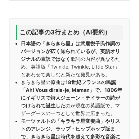
この記事の3行まとめ（AI要約）
日本語の「きらきら星」は武鹿悦子氏作詞の
バージョンが広く知られているが、英語オリ
ジナルの直訳ではなく
歌詞の内容が異なるた
め、英語版「Twinkle, Twinkle, Little Star」
とあわせて楽しむと新たな発見がある。
きらきら星の原曲は
18世紀フランスの民謡
「Ah! Vous dirais-je, Maman」で、1806年
にイギリスで詩人ジェーン・テイラーの詩が
つけられて誕生した
のが現在の英語版で、マ
ザーグースの一つとして世界に広まった。
モーツァルトの「キラキラ星変奏曲」やリス
トのアレンジ、ラップ・ヒップホップ版ま
で、きらきら星は時代を超えて多彩な音楽に