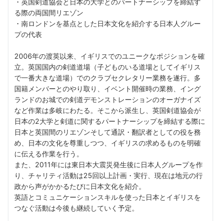
・英国剣道協会と日本の大学とのパートナーシップを締結す
る際の両国間リエゾン
・南ロンドンを基点とした日本文化を紹介する日本人グルー
プの代表
2006年の渡英以来、イギリスでのユニークなポジションを確
立。英国国内の剣道道場（子どものいる道場としてイギリス
で一番大きな道場）でのクラブセクレタリー業務を遂行。多
国籍メンバーとのやり取り、イベント開催時の業務、イング
ランドのお城での剣道デモンストレーションのオーガナイズ
など作業は多岐にわたる。そこから派生し、英国剣道協会が
日本の2大学と剣道に関するパートナーシップを締結する際に
日本と英国間のリエゾンそして通訳・翻訳者としての役を務
め、日本の文化を尊重しつつ、イギリスの求めるものを明確
に伝える作業を行う。
また、2011年には東日本大震災発生後に日本人グループを作
り、チャリティ活動は25回以上計画・実行、現在は地元の行
政から声がかかるたびに日本文化を紹介。
英語とコミュニケーションスキルを使った日本とイギリスを
つなぐ活動は今後も継続していく予定。