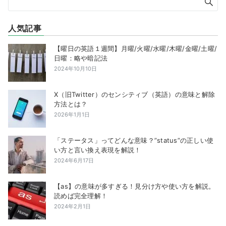
人気記事
【曜日の英語１週間】月曜/火曜/水曜/木曜/金曜/土曜/
日曜：略や暗記法
2024年10月10日
X（旧Twitter）のセンシティブ（英語）の意味と解除
方法とは？
2026年1月1日
「ステータス」ってどんな意味？”status”の正しい使
い方と言い換え表現を解説！
2024年6月17日
【as】の意味が多すぎる！見分け方や使い方を解説。
読めば完全理解！
2024年2月1日