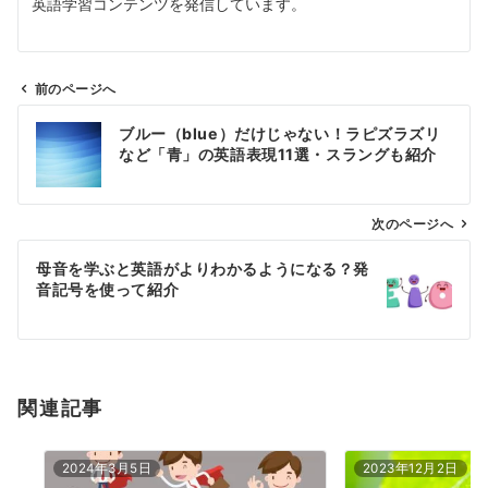
英語学習コンテンツを発信しています。
前のページへ
投
ブルー（blue）だけじゃない！ラピズラズリ
稿
など「青」の英語表現11選・スラングも紹介
ナ
ビ
ゲ
次のページへ
ー
母音を学ぶと英語がよりわかるようになる？発
シ
音記号を使って紹介
ョ
ン
関連記事
2024年3月5日
2023年12月2日