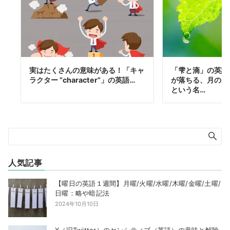
実はたくさんの意味がある！「キャ
「雫と滴」の英語
ラクター ”character”」の英語…
が落ちる、月の雫
という名…
人気記事
【曜日の英語１週間】月曜/火曜/水曜/木曜/金曜/土曜/
日曜：略や暗記法
2024年10月10日