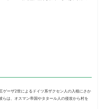
ー王ゲーザ2世によるドイツ系ザクセン人の入植にさか
彼らは、オスマン帝国やタタール人の侵攻から村を