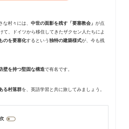
さな村々には、
中世の面影を残す「要塞教会」
が点
かけて、ドイツから移住してきたザクセン人たちによ
ものを要塞化
するという
独特の建築様式
が、今も残
防壁を持つ堅固な構造
で有名です。
ある村落群
を、英語学習と共に旅してみましょう。
次