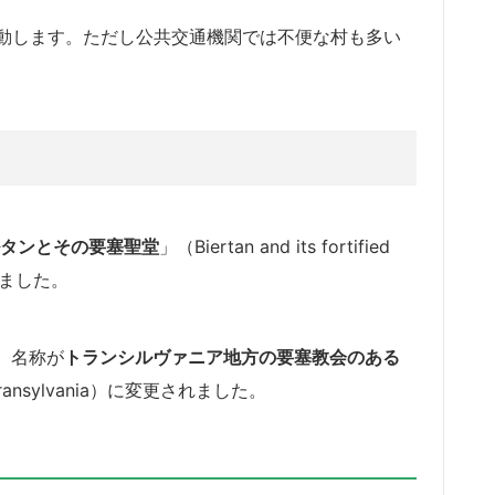
動します。ただし公共交通機関では不便な村も多い
タンとその要塞聖堂
」（Biertan and its fortified
れました。
、名称が
トランシルヴァニア地方の要塞教会のある
s in Transylvania）に変更されました。