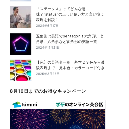
「ステータス」ってどんな意
味？”status”の正しい使い方と言い換え
表現を解説！
2024年6月17日
五角形は英語でpentagon！六角形、七
角形、八角形など多角形の英語一覧
2024年11月21日
【色】の英語名一覧｜基本２３色から濃
淡表現まで｜見本色・カラーコード付き
2025年3月23日
8月10日までのお得なキャンペーン