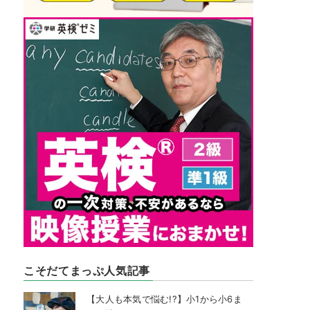
こそだてまっぷ人気記事
【大人も本気で悩む!?】小1から小6ま