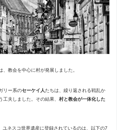
は、教会を中心に村が発展しました。
ガリー系の
セーケイ人
たちは、繰り返される戦乱か
う工夫しました。その結果、
村と教会が一体化した
、ユネスコ世界遺産に登録されているのは、以下の7