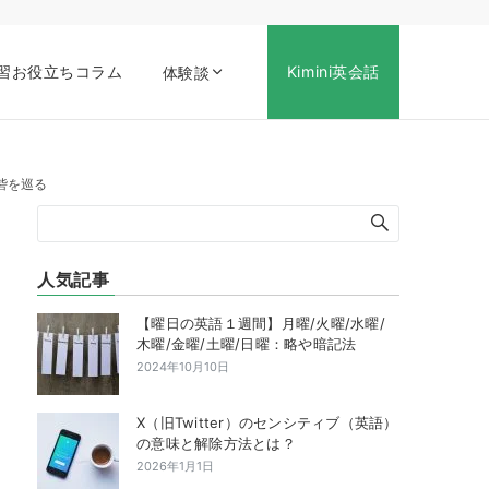
習お役立ちコラム
Kimini英会話
体験談
砦を巡る
人気記事
【曜日の英語１週間】月曜/火曜/水曜/
木曜/金曜/土曜/日曜：略や暗記法
2024年10月10日
X（旧Twitter）のセンシティブ（英語）
の意味と解除方法とは？
2026年1月1日