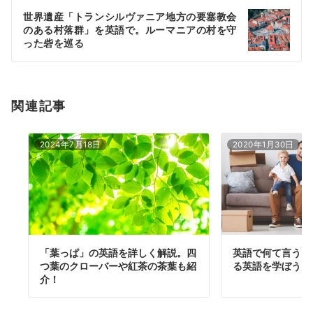
ー
世界遺産「トランシルヴァニア地方の要塞教会
シ
のある村落群」を英語で。ルーマニアの村を守
ョ
った砦を巡る
ン
関連記事
2024年7月18日
2020年1月30日
「葉っぱ」の英語を詳しく解説。四
英語で何て言う？
つ葉のクローバーや紅茶の茶葉も紹
る英語を学ぼう！
介！