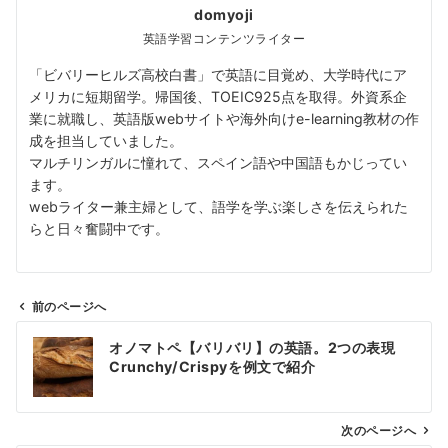
domyoji
英語学習コンテンツライター
「ビバリーヒルズ高校白書」で英語に目覚め、大学時代にア
メリカに短期留学。帰国後、TOEIC925点を取得。外資系企
業に就職し、英語版webサイトや海外向けe-learning教材の作
成を担当していました。
マルチリンガルに憧れて、スペイン語や中国語もかじってい
ます。
webライター兼主婦として、語学を学ぶ楽しさを伝えられた
らと日々奮闘中です。
前のページへ
投
オノマトペ【バリバリ】の英語。2つの表現
稿
Crunchy/Crispyを例文で紹介
ナ
ビ
ゲ
次のページへ