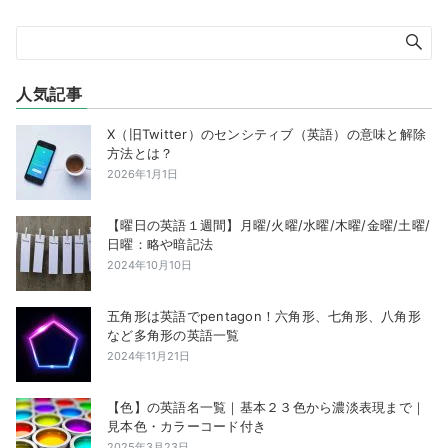
人気記事
X（旧Twitter）のセンシティブ（英語）の意味と解除
方法とは？
2026年1月1日
【曜日の英語１週間】月曜/火曜/水曜/木曜/金曜/土曜/
日曜：略や暗記法
2024年10月10日
五角形は英語でpentagon！六角形、七角形、八角形
など多角形の英語一覧
2024年11月21日
【色】の英語名一覧｜基本２３色から濃淡表現まで｜
見本色・カラーコード付き
2025年3月23日