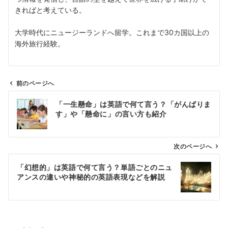
きればと考えている。
大学時代にニュージーランドへ留学。これまで30カ国以上の
海外旅行経験。
前のページへ
投
「一生懸命」は英語で何て言う？「がんばりま
稿
す」や「懸命に」の言い方も紹介
ナ
ビ
ゲ
次のページへ
ー
「幻想的」は英語で何て言う？単語ごとのニュ
シ
アンスの違いや神秘的の英語表現などを解説
ョ
ン