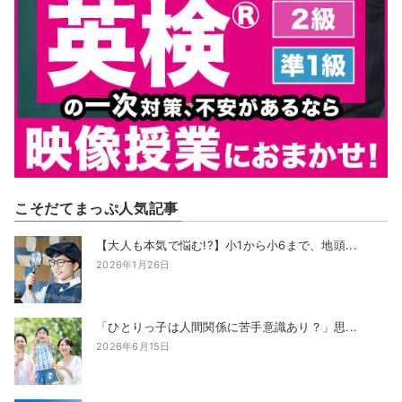
こそだてまっぷ人気記事
【大人も本気で悩む!?】小1から小6まで、地頭...
2026年1月26日
「ひとりっ子は人間関係に苦手意識あり？」思...
2026年6月15日