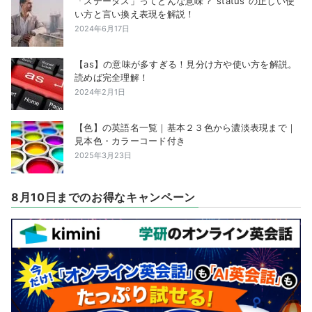
「ステータス」ってどんな意味？”status”の正しい使
い方と言い換え表現を解説！
2024年6月17日
【as】の意味が多すぎる！見分け方や使い方を解説。
読めば完全理解！
2024年2月1日
【色】の英語名一覧｜基本２３色から濃淡表現まで｜
見本色・カラーコード付き
2025年3月23日
8月10日までのお得なキャンペーン