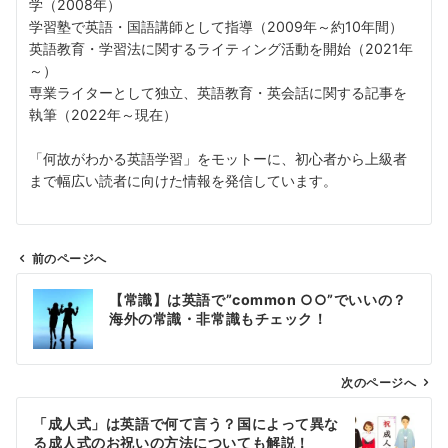
学（2008年）
学習塾で英語・国語講師として指導（2009年～約10年間）
英語教育・学習法に関するライティング活動を開始（2021年
～）
専業ライターとして独立、英語教育・英会話に関する記事を
執筆（2022年～現在）
「何故がわかる英語学習」をモットーに、初心者から上級者
まで幅広い読者に向けた情報を発信しています。
前のページへ
投
【常識】は英語で”common ○○”でいいの？
稿
海外の常識・非常識もチェック！
ナ
ビ
ゲ
次のページへ
ー
「成人式」は英語で何て言う？国によって異な
シ
る成人式のお祝いの方法についても解説！