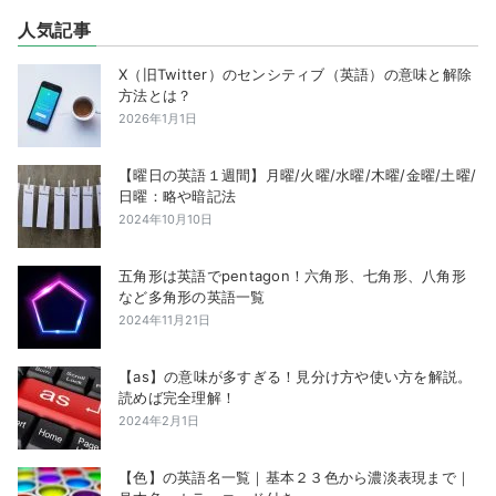
人気記事
X（旧Twitter）のセンシティブ（英語）の意味と解除
方法とは？
2026年1月1日
【曜日の英語１週間】月曜/火曜/水曜/木曜/金曜/土曜/
日曜：略や暗記法
2024年10月10日
五角形は英語でpentagon！六角形、七角形、八角形
など多角形の英語一覧
2024年11月21日
【as】の意味が多すぎる！見分け方や使い方を解説。
読めば完全理解！
2024年2月1日
【色】の英語名一覧｜基本２３色から濃淡表現まで｜