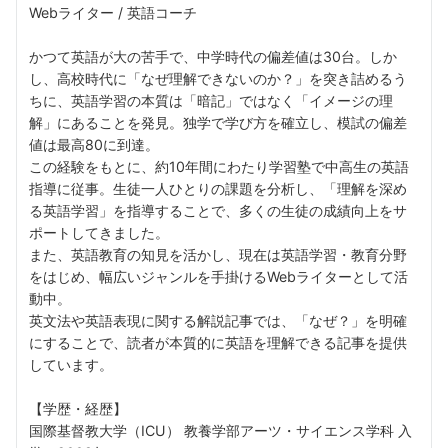
Webライター / 英語コーチ
かつて英語が大の苦手で、中学時代の偏差値は30台。しか
し、高校時代に「なぜ理解できないのか？」を突き詰めるう
ちに、英語学習の本質は「暗記」ではなく「イメージの理
解」にあることを発見。独学で学び方を確立し、模試の偏差
値は最高80に到達。
この経験をもとに、約10年間にわたり学習塾で中高生の英語
指導に従事。生徒一人ひとりの課題を分析し、「理解を深め
る英語学習」を指導することで、多くの生徒の成績向上をサ
ポートしてきました。
また、英語教育の知見を活かし、現在は英語学習・教育分野
をはじめ、幅広いジャンルを手掛けるWebライターとして活
動中。
英文法や英語表現に関する解説記事では、「なぜ？」を明確
にすることで、読者が本質的に英語を理解できる記事を提供
しています。
【学歴・経歴】
国際基督教大学（ICU） 教養学部アーツ・サイエンス学科 入