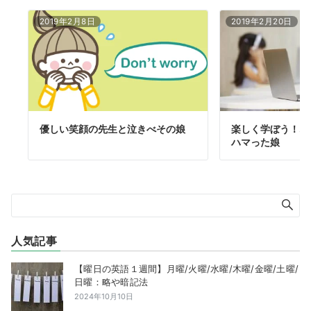
2019年2月8日
2019年2月20日
優しい笑顔の先生と泣きべその娘
楽しく学ぼう！オ
ハマった娘
人気記事
【曜日の英語１週間】月曜/火曜/水曜/木曜/金曜/土曜/
日曜：略や暗記法
2024年10月10日