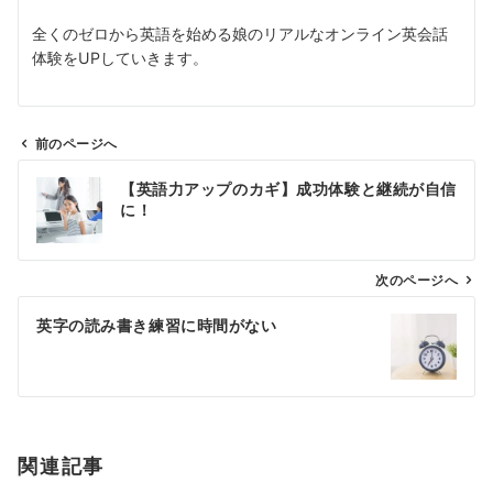
全くのゼロから英語を始める娘のリアルなオンライン英会話
体験をUPしていきます。
前のページへ
投
【英語力アップのカギ】成功体験と継続が自信
稿
に！
ナ
ビ
ゲ
次のページへ
ー
英字の読み書き練習に時間がない
シ
ョ
ン
関連記事