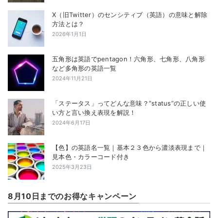
X（旧Twitter）のセンシティブ（英語）の意味と解除
方法とは？
2026年1月1日
五角形は英語でpentagon！六角形、七角形、八角形
など多角形の英語一覧
2024年11月21日
「ステータス」ってどんな意味？”status”の正しい使
い方と言い換え表現を解説！
2024年6月17日
【色】の英語名一覧｜基本２３色から濃淡表現まで｜
見本色・カラーコード付き
2025年3月23日
8月10日までのお得なキャンペーン