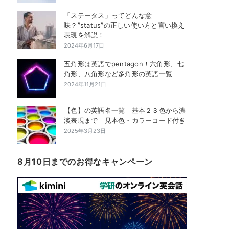
「ステータス」ってどんな意
味？”status”の正しい使い方と言い換え
表現を解説！
2024年6月17日
五角形は英語でpentagon！六角形、七
角形、八角形など多角形の英語一覧
2024年11月21日
【色】の英語名一覧｜基本２３色から濃
淡表現まで｜見本色・カラーコード付き
2025年3月23日
8月10日までのお得なキャンペーン