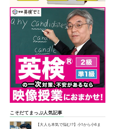
こそだてまっぷ人気記事
【大人も本気で悩む!?】小1から小6ま