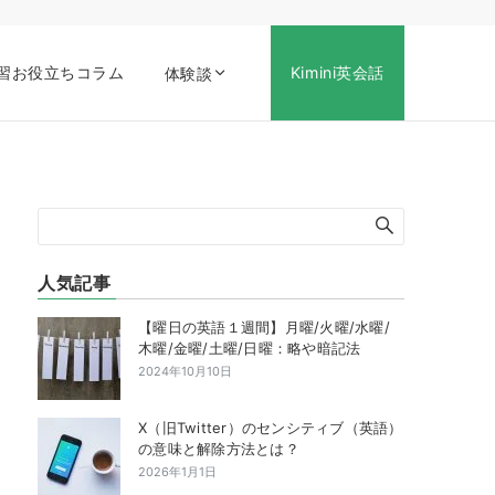
習お役立ちコラム
Kimini英会話
体験談
人気記事
【曜日の英語１週間】月曜/火曜/水曜/
木曜/金曜/土曜/日曜：略や暗記法
2024年10月10日
X（旧Twitter）のセンシティブ（英語）
の意味と解除方法とは？
2026年1月1日