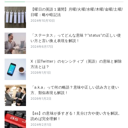
【曜日の英語１週間】月曜/火曜/水曜/木曜/金曜/土曜/
日曜：略や暗記法
2024年10月10日
「ステータス」ってどんな意味？”status”の正しい使
い方と言い換え表現を解説！
2024年6月17日
X（旧Twitter）のセンシティブ（英語）の意味と解除
方法とは？
2026年1月1日
「a.k.a」って何の略語？意味や正しい読み方と使い
方、類似表現も解説！
2026年1月2日
【as】の意味が多すぎる！見分け方や使い方を解説。
読めば完全理解！
2024年2月1日