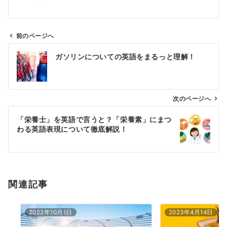
前のページへ
投
ガソリンについての英語をまるっと理解！
稿
ナ
ビ
ゲ
次のページへ
ー
「栄養士」を英語で言うと？「栄養素」にまつ
シ
わる英語表現について徹底解説！
ョ
ン
関連記事
2022年10月1日
2023年4月14日