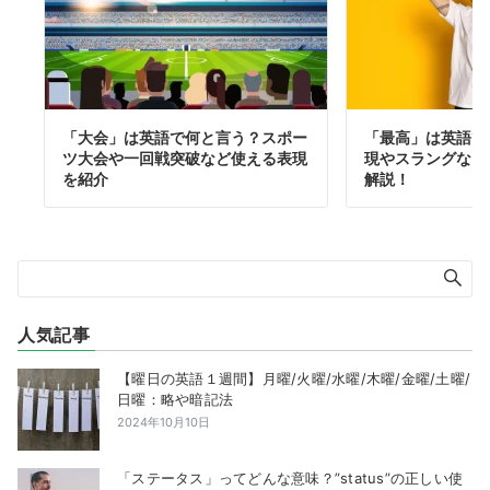
「大会」は英語で何と言う？スポー
「最高」は英語で
ツ大会や一回戦突破など使える表現
現やスラングなど
を紹介
解説！
人気記事
【曜日の英語１週間】月曜/火曜/水曜/木曜/金曜/土曜/
日曜：略や暗記法
2024年10月10日
「ステータス」ってどんな意味？”status”の正しい使