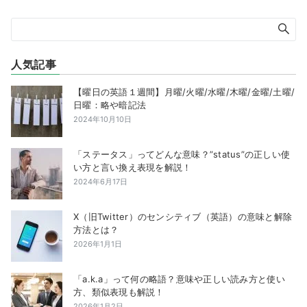
人気記事
【曜日の英語１週間】月曜/火曜/水曜/木曜/金曜/土曜/
日曜：略や暗記法
2024年10月10日
「ステータス」ってどんな意味？”status”の正しい使
い方と言い換え表現を解説！
2024年6月17日
X（旧Twitter）のセンシティブ（英語）の意味と解除
方法とは？
2026年1月1日
「a.k.a」って何の略語？意味や正しい読み方と使い
方、類似表現も解説！
2026年1月2日