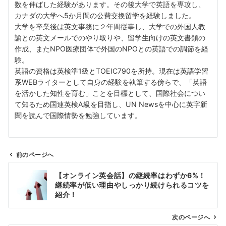
数を伸ばした経験があります。その後大学で英語を専攻し、
カナダの大学へ5か月間の公費交換留学を経験しました。
大学を卒業後は英文事務に２年間従事し、大学での外国人教
諭との英文メールでのやり取りや、留学生向けの英文書類の
作成、またNPO医療団体で外国のNPOとの英語での調節を経
験。
英語の資格は英検準1級とTOEIC790を所持。現在は英語学習
系WEBライターとして自身の経験を執筆する傍らで、「英語
を活かした知性を育む」ことを目標として、国際社会につい
て知るため国連英検A級を目指し、UN Newsを中心に英字新
聞を読んで国際情勢を勉強しています。
前のページへ
投
【オンライン英会話】の継続率はわずか6%！
稿
継続率が低い理由やしっかり続けられるコツを
ナ
紹介！
ビ
ゲ
次のページへ