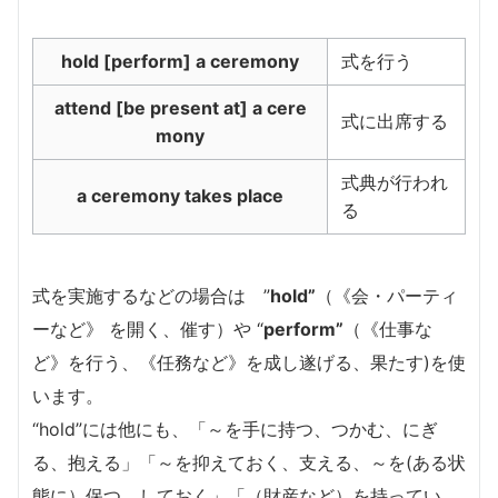
hold [perform] a ceremony
式を行う
attend [be present at] a cere
式に出席する
mony
式典が行われ
a ceremony takes place
る
式を実施するなどの場合は ”
hold”
（《会・パーティ
ーなど》 を開く、催す）や “
perform”
（《仕事な
ど》を行う、《任務など》を成し遂げる、果たす)を使
います。
“hold”には他にも、「～を手に持つ、つかむ、にぎ
る、抱える」「～を抑えておく、支える、～を(ある状
態に）保つ、しておく」「（財産など）を持ってい