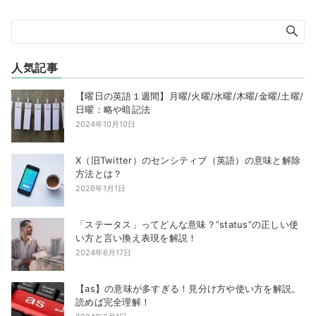
人気記事
【曜日の英語１週間】月曜/火曜/水曜/木曜/金曜/土曜/
日曜：略や暗記法
2024年10月10日
X（旧Twitter）のセンシティブ（英語）の意味と解除
方法とは？
2026年1月1日
「ステータス」ってどんな意味？”status”の正しい使
い方と言い換え表現を解説！
2024年6月17日
【as】の意味が多すぎる！見分け方や使い方を解説。
読めば完全理解！