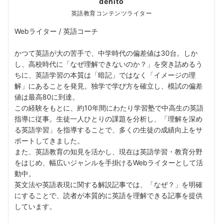
dehito
英語教育コンテンツライター
Webライター / 英語コーチ
かつて英語が大の苦手で、中学時代の偏差値は30台。しか
し、高校時代に「なぜ理解できないのか？」を突き詰めるう
ちに、英語学習の本質は「暗記」ではなく「イメージの理
解」にあることを発見。独学で学び方を確立し、模試の偏差
値は最高80に到達。
この経験をもとに、約10年間にわたり学習塾で中高生の英語
指導に従事。生徒一人ひとりの課題を分析し、「理解を深め
る英語学習」を指導することで、多くの生徒の成績向上をサ
ポートしてきました。
また、英語教育の知見を活かし、現在は英語学習・教育分野
をはじめ、幅広いジャンルを手掛けるWebライターとして活
動中。
英文法や英語表現に関する解説記事では、「なぜ？」を明確
にすることで、読者が本質的に英語を理解できる記事を提供
しています。