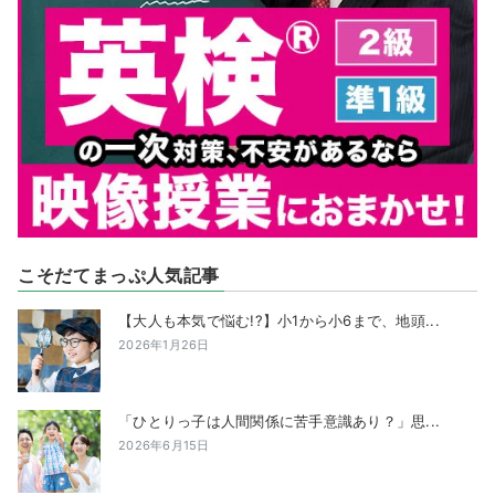
こそだてまっぷ人気記事
【大人も本気で悩む!?】小1から小6まで、地頭...
2026年1月26日
「ひとりっ子は人間関係に苦手意識あり？」思...
2026年6月15日