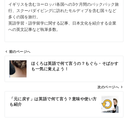
イギリスを含むヨーロッパ各国への3ケ月間のバックパック旅
行、スクーバダイビングに訪れたモルディブを含む国々など
多くの国を旅行。
英語学習・語学留学に関する記事、日本文化を紹介する企業
への英文記事など執筆多数。
前のページへ
投
ほくろは英語で何て言うの？もぐら・そばかす
稿
も一気に覚えよう！
ナ
ビ
ゲ
次のページへ
ー
「元に戻す」は英語で何て言う？意味や使い方
シ
も紹介
ョ
ン