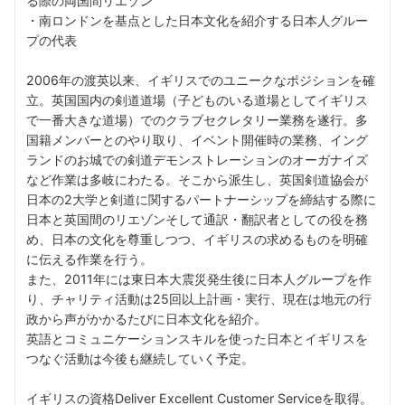
る際の両国間リエゾン
・南ロンドンを基点とした日本文化を紹介する日本人グルー
プの代表
2006年の渡英以来、イギリスでのユニークなポジションを確
立。英国国内の剣道道場（子どものいる道場としてイギリス
で一番大きな道場）でのクラブセクレタリー業務を遂行。多
国籍メンバーとのやり取り、イベント開催時の業務、イング
ランドのお城での剣道デモンストレーションのオーガナイズ
など作業は多岐にわたる。そこから派生し、英国剣道協会が
日本の2大学と剣道に関するパートナーシップを締結する際に
日本と英国間のリエゾンそして通訳・翻訳者としての役を務
め、日本の文化を尊重しつつ、イギリスの求めるものを明確
に伝える作業を行う。
また、2011年には東日本大震災発生後に日本人グループを作
り、チャリティ活動は25回以上計画・実行、現在は地元の行
政から声がかかるたびに日本文化を紹介。
英語とコミュニケーションスキルを使った日本とイギリスを
つなぐ活動は今後も継続していく予定。
イギリスの資格Deliver Excellent Customer Serviceを取得。