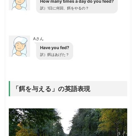
How many times a day do you feed?
訳）1日に何回、餌をやるの？
Aさん
Have you fed?
訳）餌はあげた？
「餌を与える」の英語表現