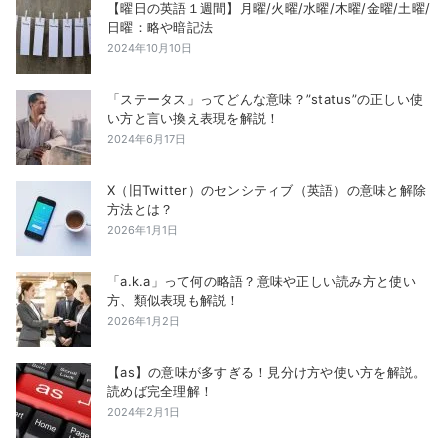
【曜日の英語１週間】月曜/火曜/水曜/木曜/金曜/土曜/
日曜：略や暗記法
2024年10月10日
「ステータス」ってどんな意味？”status”の正しい使
い方と言い換え表現を解説！
2024年6月17日
X（旧Twitter）のセンシティブ（英語）の意味と解除
方法とは？
2026年1月1日
「a.k.a」って何の略語？意味や正しい読み方と使い
方、類似表現も解説！
2026年1月2日
【as】の意味が多すぎる！見分け方や使い方を解説。
読めば完全理解！
2024年2月1日