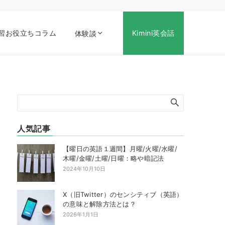
習お役立ちコラム
Kimini英会話
体験談
人気記事
【曜日の英語１週間】月曜/火曜/水曜/
木曜/金曜/土曜/日曜：略や暗記法
2024年10月10日
X（旧Twitter）のセンシティブ（英語）
の意味と解除方法とは？
2026年1月1日