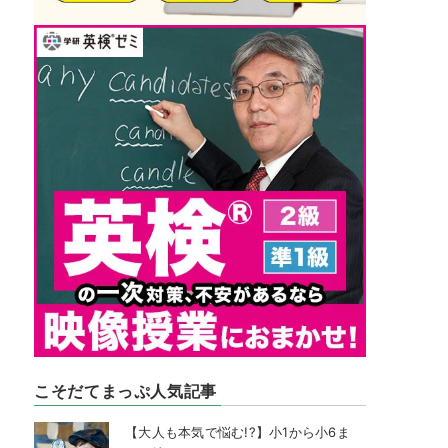
こそだてまっぷ人気記事
【大人も本気で悩む!?】小1から小6ま