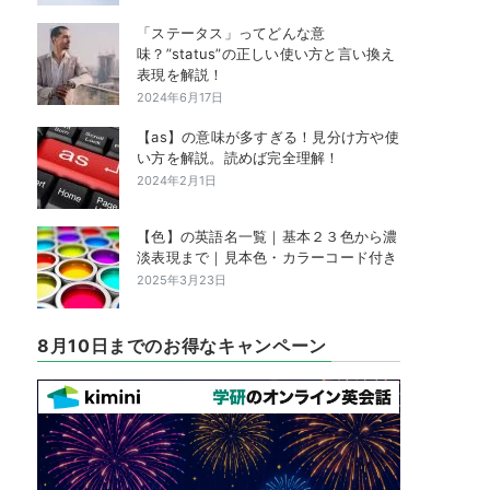
「ステータス」ってどんな意
味？”status”の正しい使い方と言い換え
表現を解説！
2024年6月17日
【as】の意味が多すぎる！見分け方や使
い方を解説。読めば完全理解！
2024年2月1日
【色】の英語名一覧｜基本２３色から濃
淡表現まで｜見本色・カラーコード付き
2025年3月23日
8月10日までのお得なキャンペーン