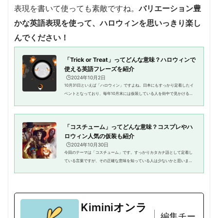
表現を書いて使っても素敵ですね。
バリエーション豊
かな英語表現を使って、ハロウィンを思いっきり楽し
んでください！
「Trick or Treat」ってどんな意味？ハロウィンで
使える英語フレーズを紹介
🕒️2024年10月2日
10月31日といえば「ハロウィン」ですよね。日本にもすっかり定着したイ
ベントとなっており、毎年10月末には仮装している人を街中で見かけるで
しょう。日本のハロウィンのイメージといえば、「仮装を楽しむ日」「子
どもにお菓子をあげる日」とい...
「コスチューム」ってどんな意味？コスプレやハ
ロウィン人気の仮装も紹介
🕒️2024年10月30日
今回のテーマは「コスチューム」です。すっかりカタカナ語として定着し
ている言葉ですが、その正確な意味を知っている人は少ないかと思いま
す。また、似た言葉に「コスプレ」や「仮装」がありますが、これらの違
いについて、自信をもって説明す...
Kiminiオンラ
編集チー