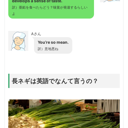
develops a sense of taste.
訳）亜鉛を食べたらどう？味覚が発達するらしい
よ
Aさん
You’re so mean.
訳）意地悪ね
長ネギは英語でなんて言うの？