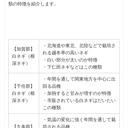
類の特徴を紹介します。
・北海道や東北、北陸などで栽培さ
【加賀群】
れる越冬率の高いネギ
白ネギ（根
・白い部分が太いのが特徴
深ネギ）
・下仁田ネギなどはこの種類
・年間を通して関東地方を中心に出
【千住群】
回る品種
白ネギ（根
・加熱すると甘みが増すのが特徴
深ネギ）
・市販されている白ネギはだいたい
この種類
・気温の変化に強く年間を通して栽
【九条群】
培される品種