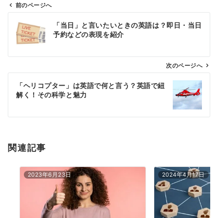
前のページへ
投
「当日」と言いたいときの英語は？即日・当日
稿
予約などの表現を紹介
ナ
ビ
ゲ
次のページへ
ー
「ヘリコプター」は英語で何と言う？英語で紐
シ
解く！その科学と魅力
ョ
ン
関連記事
2023年6月23日
2024年4月17日