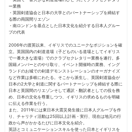
ー業務
・英国剣道協会と日本の大学とのパートナーシップを締結す
る際の両国間リエゾン
・南ロンドンを基点とした日本文化を紹介する日本人グルー
プの代表
2006年の渡英以来、イギリスでのユニークなポジションを確
立。英国国内の剣道道場（子どものいる道場としてイギリス
で一番大きな道場）でのクラブセクレタリー業務を遂行。多
国籍メンバーとのやり取り、イベント開催時の業務、イング
ランドのお城での剣道デモンストレーションのオーガナイズ
など作業は多岐にわたる。そこから派生し、英国剣道協会が
日本の2大学と剣道に関するパートナーシップを締結する際に
日本と英国間のリエゾンそして通訳・翻訳者としての役を務
め、日本の文化を尊重しつつ、イギリスの求めるものを明確
に伝える作業を行う。
また、2011年には東日本大震災発生後に日本人グループを作
り、チャリティ活動は25回以上計画・実行、現在は地元の行
政から声がかかるたびに日本文化を紹介。
英語とコミュニケーションスキルを使った日本とイギリスを