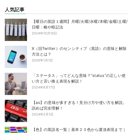
人気記事
【曜日の英語１週間】月曜/火曜/水曜/木曜/金曜/土曜/
日曜：略や暗記法
2024年10月10日
X（旧Twitter）のセンシティブ（英語）の意味と解除
方法とは？
2026年1月1日
「ステータス」ってどんな意味？”status”の正しい使
い方と言い換え表現を解説！
2024年6月17日
【as】の意味が多すぎる！見分け方や使い方を解説。
読めば完全理解！
2024年2月1日
【色】の英語名一覧｜基本２３色から濃淡表現まで｜