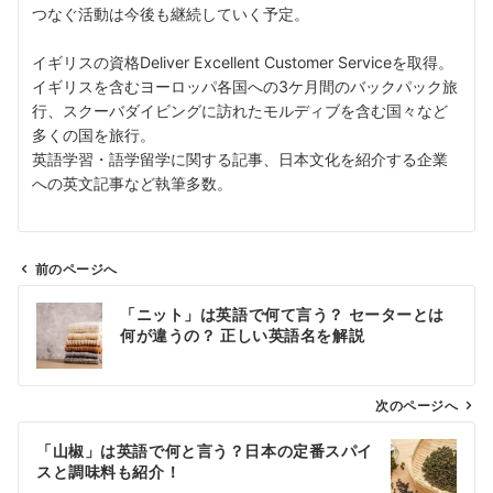
つなぐ活動は今後も継続していく予定。
イギリスの資格Deliver Excellent Customer Serviceを取得。
イギリスを含むヨーロッパ各国への3ケ月間のバックパック旅
行、スクーバダイビングに訪れたモルディブを含む国々など
多くの国を旅行。
英語学習・語学留学に関する記事、日本文化を紹介する企業
への英文記事など執筆多数。
前のページへ
投
「ニット」は英語で何て言う？ セーターとは
稿
何が違うの？ 正しい英語名を解説
ナ
ビ
ゲ
次のページへ
ー
「山椒」は英語で何と言う？日本の定番スパイ
シ
スと調味料も紹介！
ョ