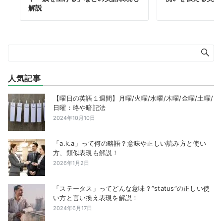
解説
人気記事
【曜日の英語１週間】月曜/火曜/水曜/木曜/金曜/土曜/
日曜：略や暗記法
2024年10月10日
「a.k.a」って何の略語？意味や正しい読み方と使い
方、類似表現も解説！
2026年1月2日
「ステータス」ってどんな意味？”status”の正しい使
い方と言い換え表現を解説！
2024年6月17日