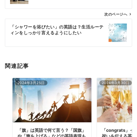
ビ
ゲ
次のページへ
ー
「シャワーを浴びたい」の英語は？生活ルーテ
シ
ィンをしっかり言えるようにしたい
ョ
ン
関連記事
2024年3月25日
2024年3月30日
「旗」は英語で何て言う？「国旗」
「congrats」
や「旗を上げる」などの英語表現も
祝いを伝える英語