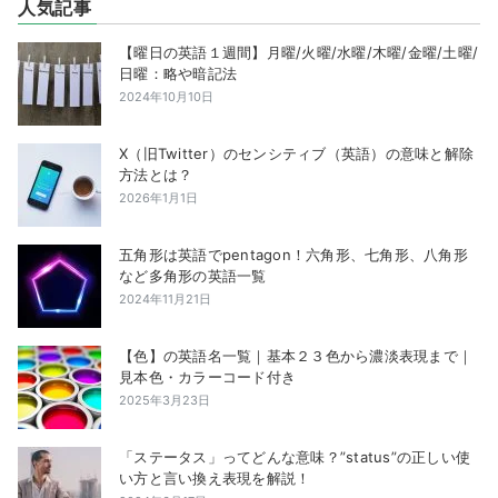
人気記事
【曜日の英語１週間】月曜/火曜/水曜/木曜/金曜/土曜/
日曜：略や暗記法
2024年10月10日
X（旧Twitter）のセンシティブ（英語）の意味と解除
方法とは？
2026年1月1日
五角形は英語でpentagon！六角形、七角形、八角形
など多角形の英語一覧
2024年11月21日
【色】の英語名一覧｜基本２３色から濃淡表現まで｜
見本色・カラーコード付き
2025年3月23日
「ステータス」ってどんな意味？”status”の正しい使
い方と言い換え表現を解説！