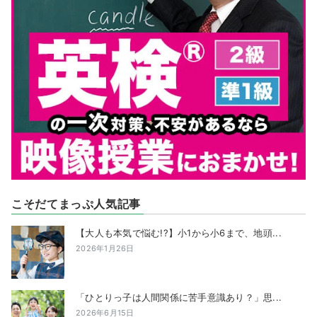
こそだてまっぷ人気記事
【大人も本気で悩む!?】小1から小6まで、地頭...
2026年1月26日
「ひとりっ子は人間関係に苦手意識あり？」思...
2026年6月15日