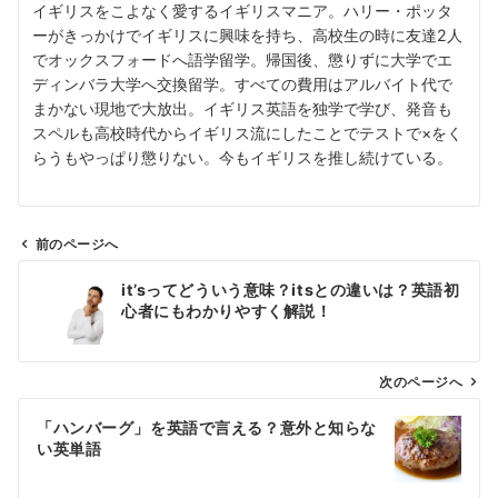
イギリスをこよなく愛するイギリスマニア。ハリー・ポッタ
ーがきっかけでイギリスに興味を持ち、高校生の時に友達2人
でオックスフォードへ語学留学。帰国後、懲りずに大学でエ
ディンバラ大学へ交換留学。すべての費用はアルバイト代で
まかない現地で大放出。イギリス英語を独学で学び、発音も
スペルも高校時代からイギリス流にしたことでテストで×をく
らうもやっぱり懲りない。今もイギリスを推し続けている。
前のページへ
投
it’sってどういう意味？itsとの違いは？英語初
稿
心者にもわかりやすく解説！
ナ
ビ
ゲ
次のページへ
ー
「ハンバーグ」を英語で言える？意外と知らな
シ
い英単語
ョ
ン