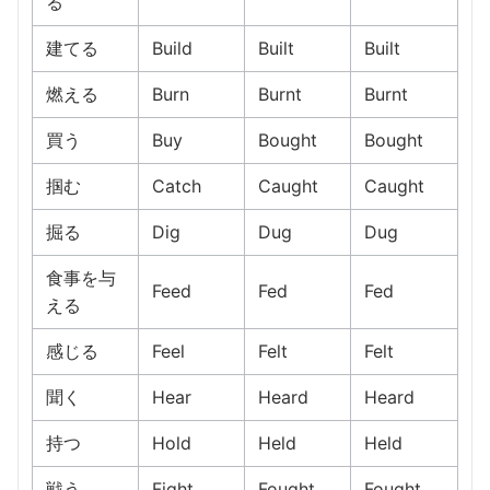
る
建てる
Build
Built
Built
燃える
Burn
Burnt
Burnt
買う
Buy
Bought
Bought
掴む
Catch
Caught
Caught
掘る
Dig
Dug
Dug
食事を与
Feed
Fed
Fed
える
感じる
Feel
Felt
Felt
聞く
Hear
Heard
Heard
持つ
Hold
Held
Held
戦う
Fight
Fought
Fought