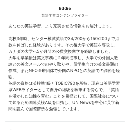
Eddie
英語学習コンテンツライター
あなたの英語学習、より充実させる情報をお届けします。
高校3年時、センター模試英語で34/200から150/200まで点
数を伸ばした経験があります。その後大学で英語を専攻し、
カナダの大学へ5か月間の公費交換留学を経験しました。
大学を卒業後は英文事務に２年間従事し、大学での外国人教
諭との英文メールでのやり取りや、留学生向けの英文書類の
作成、またNPO医療団体で外国のNPOとの英語での調節を経
験。
英語の資格は英検準1級とTOEIC790を所持。現在は英語学習
系WEBライターとして自身の経験を執筆する傍らで、「英語
を活かした知性を育む」ことを目標として、国際社会につい
て知るため国連英検A級を目指し、UN Newsを中心に英字新
聞を読んで国際情勢を勉強しています。