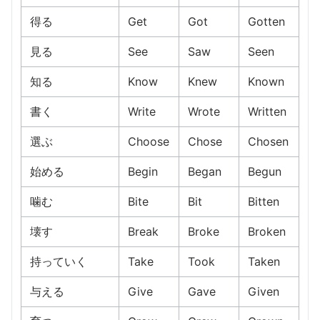
得る
Get
Got
Gotten
見る
See
Saw
Seen
知る
Know
Knew
Known
書く
Write
Wrote
Written
選ぶ
Choose
Chose
Chosen
始める
Begin
Began
Begun
噛む
Bite
Bit
Bitten
壊す
Break
Broke
Broken
持っていく
Take
Took
Taken
与える
Give
Gave
Given