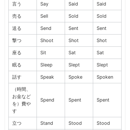
言う
Say
Said
Said
売る
Sell
Sold
Sold
送る
Send
Sent
Sent
撃つ
Shoot
Shot
Shot
座る
Sit
Sat
Sat
眠る
Sleep
Slept
Slept
話す
Speak
Spoke
Spoken
（時間、
お金など
Spend
Spent
Spent
を）費や
す
立つ
Stand
Stood
Stood