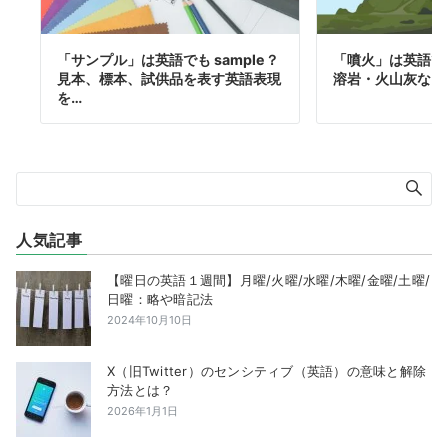
「サンプル」は英語でも sample？
「噴火」は英語で
見本、標本、試供品を表す英語表現
溶岩・火山灰など
を…
人気記事
【曜日の英語１週間】月曜/火曜/水曜/木曜/金曜/土曜/
日曜：略や暗記法
2024年10月10日
X（旧Twitter）のセンシティブ（英語）の意味と解除
方法とは？
2026年1月1日