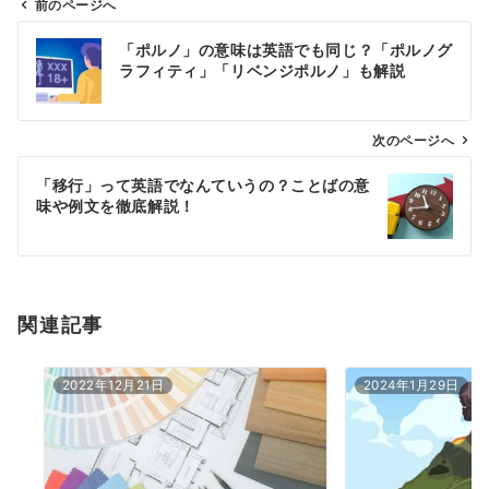
前のページへ
投
「ポルノ」の意味は英語でも同じ？「ポルノグ
稿
ラフィティ」「リベンジポルノ」も解説
ナ
ビ
ゲ
次のページへ
ー
「移行」って英語でなんていうの？ことばの意
シ
味や例文を徹底解説！
ョ
ン
関連記事
2022年12月21日
2024年1月29日