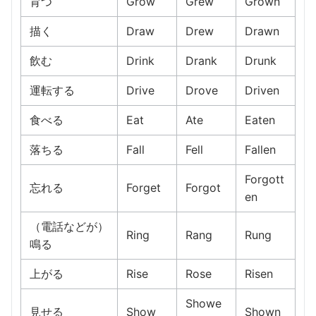
育つ
Grow
Grew
Grown
描く
Draw
Drew
Drawn
飲む
Drink
Drank
Drunk
運転する
Drive
Drove
Driven
食べる
Eat
Ate
Eaten
落ちる
Fall
Fell
Fallen
Forgott
忘れる
Forget
Forgot
en
（電話などが）
Ring
Rang
Rung
鳴る
上がる
Rise
Rose
Risen
Showe
見せる
Show
Shown