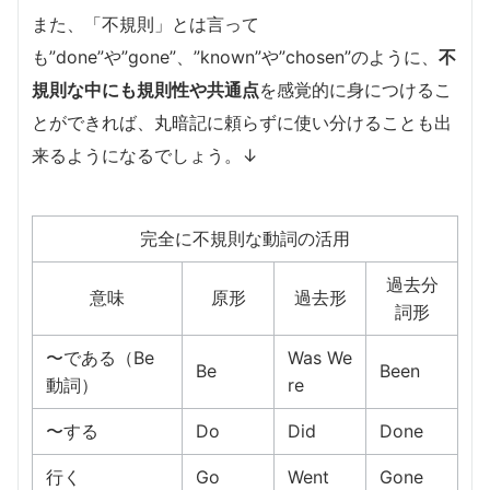
また、「不規則」とは言って
も”done”や”gone”、”known”や”chosen”のように、
不
規則な中にも規則性や共通点
を感覚的に身につけるこ
とができれば、丸暗記に頼らずに使い分けることも出
来るようになるでしょう。↓
完全に不規則な動詞の活用
過去分
意味
原形
過去形
詞形
〜である（Be
Was We
Be
Been
動詞）
re
〜する
Do
Did
Done
行く
Go
Went
Gone