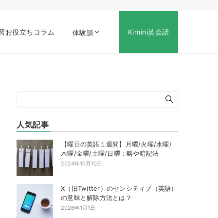
習お役立ちコラム
Kimini英会話
体験談
人気記事
【曜日の英語１週間】月曜/火曜/水曜/
木曜/金曜/土曜/日曜：略や暗記法
2024年10月10日
X（旧Twitter）のセンシティブ（英語）
の意味と解除方法とは？
2026年1月1日