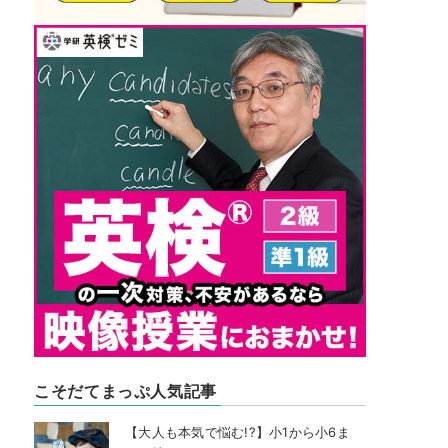
こそだてまっぷ人気記事
【大人も本気で悩む!?】小1から小6ま