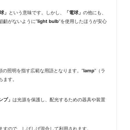
球」
という意味です。しかし、
「電球」
の他にも、
齟齬がないように”
light
bulb
“を使用したほうが安心
類の照明を指す広範な用語となります。”
lamp
“（ラ
ちます。
ンプ」
は光源を保護し、配光するための器具や装置
ますので、しばしば混合して利用されます。