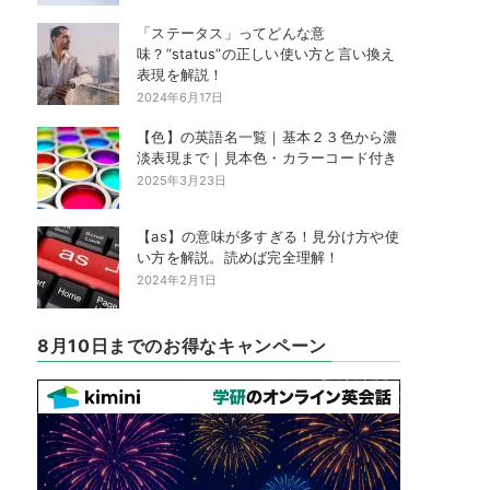
「ステータス」ってどんな意
味？”status”の正しい使い方と言い換え
表現を解説！
2024年6月17日
【色】の英語名一覧｜基本２３色から濃
淡表現まで｜見本色・カラーコード付き
2025年3月23日
【as】の意味が多すぎる！見分け方や使
い方を解説。読めば完全理解！
2024年2月1日
8月10日までのお得なキャンペーン