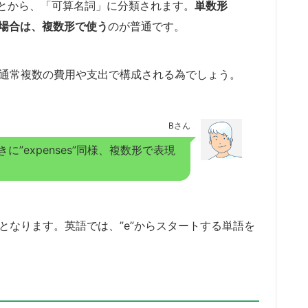
とから、「可算名詞」に分類されます。
単数形
する場合は、複数形で使う
のが普通です。
象が、通常複数の費用や支出で構成される為でしょう。
Bさん
”expenses”同様、複数形で表現
ズ」となります。英語では、”e”からスタートする単語を