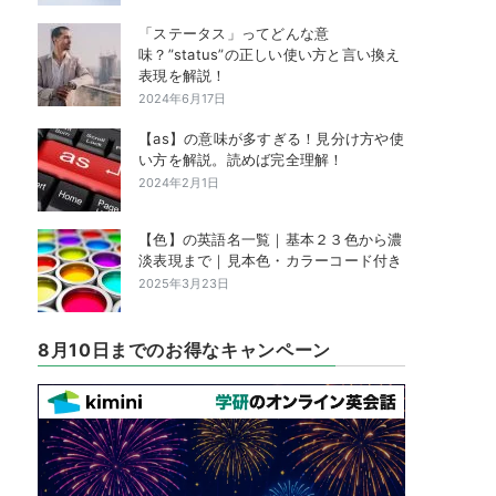
「ステータス」ってどんな意
味？”status”の正しい使い方と言い換え
表現を解説！
2024年6月17日
【as】の意味が多すぎる！見分け方や使
い方を解説。読めば完全理解！
2024年2月1日
【色】の英語名一覧｜基本２３色から濃
淡表現まで｜見本色・カラーコード付き
2025年3月23日
8月10日までのお得なキャンペーン