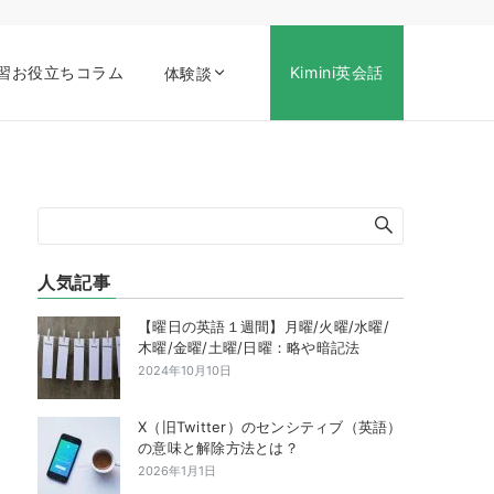
習お役立ちコラム
Kimini英会話
体験談
人気記事
【曜日の英語１週間】月曜/火曜/水曜/
木曜/金曜/土曜/日曜：略や暗記法
2024年10月10日
X（旧Twitter）のセンシティブ（英語）
の意味と解除方法とは？
2026年1月1日