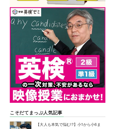
こそだてまっぷ人気記事
【大人も本気で悩む!?】小1から小6ま