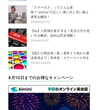
「ステータス」ってどんな意
味？”status”の正しい使い方と言い換え
表現を解説！
2024年6月17日
【as】の意味が多すぎる！見分け方や使
い方を解説。読めば完全理解！
2024年2月1日
【色】の英語名一覧｜基本２３色から濃
淡表現まで｜見本色・カラーコード付き
2025年3月23日
8月10日までのお得なキャンペーン