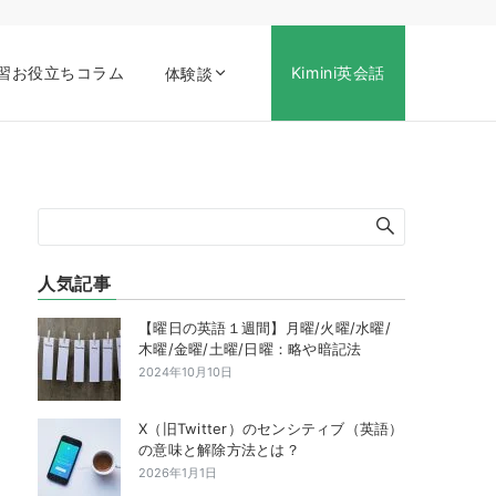
習お役立ちコラム
Kimini英会話
体験談
人気記事
【曜日の英語１週間】月曜/火曜/水曜/
木曜/金曜/土曜/日曜：略や暗記法
2024年10月10日
X（旧Twitter）のセンシティブ（英語）
の意味と解除方法とは？
2026年1月1日