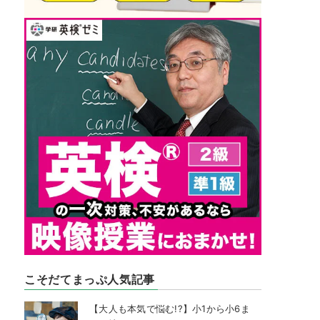
こそだてまっぷ人気記事
【大人も本気で悩む!?】小1から小6ま