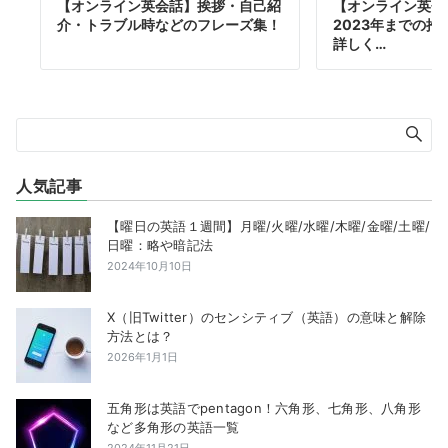
【オンライン英会話】挨拶・自己紹
【オンライン英会
介・トラブル時などのフレーズ集！
2023年までの
詳しく…
人気記事
【曜日の英語１週間】月曜/火曜/水曜/木曜/金曜/土曜/
日曜：略や暗記法
2024年10月10日
X（旧Twitter）のセンシティブ（英語）の意味と解除
方法とは？
2026年1月1日
五角形は英語でpentagon！六角形、七角形、八角形
など多角形の英語一覧