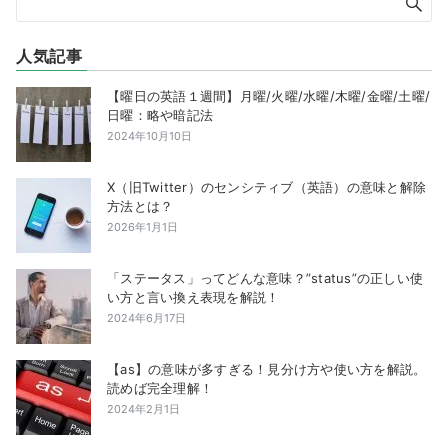
人気記事
【曜日の英語１週間】月曜/火曜/水曜/木曜/金曜/土曜/
日曜：略や暗記法
2024年10月10日
X（旧Twitter）のセンシティブ（英語）の意味と解除
方法とは？
2026年1月1日
「ステータス」ってどんな意味？”status”の正しい使
い方と言い換え表現を解説！
2024年6月17日
【as】の意味が多すぎる！見分け方や使い方を解説。
読めば完全理解！
2024年2月1日