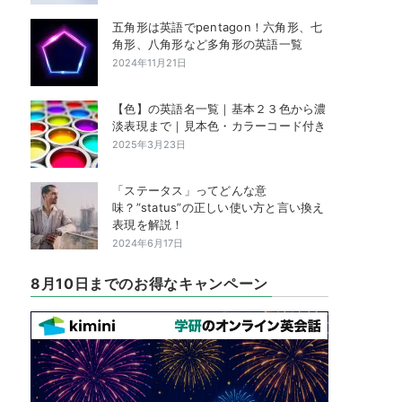
五角形は英語でpentagon！六角形、七
角形、八角形など多角形の英語一覧
2024年11月21日
【色】の英語名一覧｜基本２３色から濃
淡表現まで｜見本色・カラーコード付き
2025年3月23日
「ステータス」ってどんな意
味？”status”の正しい使い方と言い換え
表現を解説！
2024年6月17日
8月10日までのお得なキャンペーン