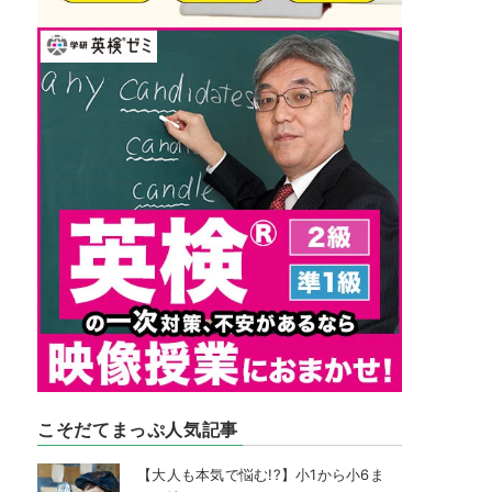
こそだてまっぷ人気記事
【大人も本気で悩む!?】小1から小6ま