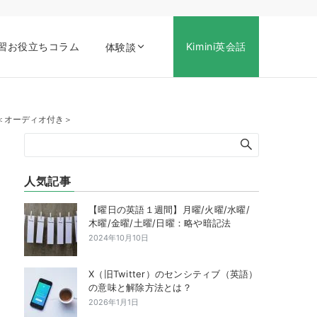
習お役立ちコラム
Kimini英会話
体験談
会話】＜オーディオ付き＞
人気記事
【曜日の英語１週間】月曜/火曜/水曜/
木曜/金曜/土曜/日曜：略や暗記法
2024年10月10日
X（旧Twitter）のセンシティブ（英語）
の意味と解除方法とは？
2026年1月1日