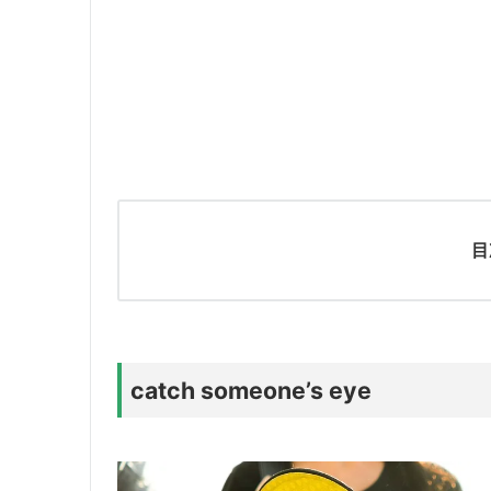
目
catch someone’s eye