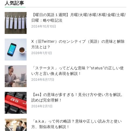
人気記事
【曜日の英語１週間】月曜/火曜/水曜/木曜/金曜/土曜/
日曜：略や暗記法
2024年10月10日
X（旧Twitter）のセンシティブ（英語）の意味と解除
方法とは？
2026年1月1日
「ステータス」ってどんな意味？”status”の正しい使
い方と言い換え表現を解説！
2024年6月17日
【as】の意味が多すぎる！見分け方や使い方を解説。
読めば完全理解！
2024年2月1日
「a.k.a」って何の略語？意味や正しい読み方と使い
方、類似表現も解説！