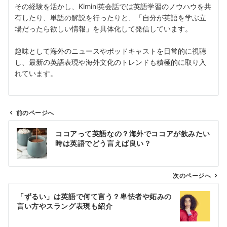
その経験を活かし、Kimini英会話では英語学習のノウハウを共
有したり、単語の解説を行ったりと、「自分が英語を学ぶ立
場だったら欲しい情報」を具体化して発信しています。
趣味として海外のニュースやポッドキャストを日常的に視聴
し、最新の英語表現や海外文化のトレンドも積極的に取り入
れています。
前のページへ
投
ココアって英語なの？海外でココアが飲みたい
稿
時は英語でどう言えば良い？
ナ
ビ
ゲ
次のページへ
ー
「ずるい」は英語で何て言う？卑怯者や妬みの
シ
言い方やスラング表現も紹介
ョ
ン