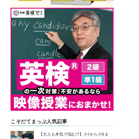
こそだてまっぷ人気記事
【大人も本気で悩む!?】小1から小6ま