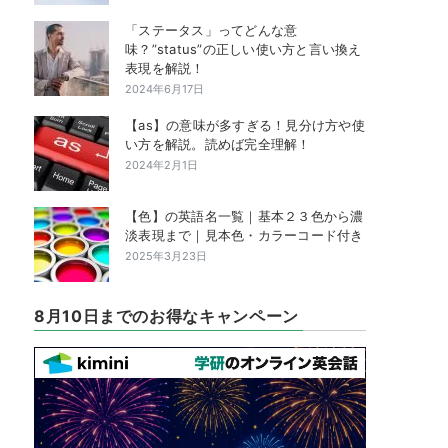
「ステータス」ってどんな意
味？”status”の正しい使い方と言い換え
表現を解説！
2024年6月17日
【as】の意味が多すぎる！見分け方や使
い方を解説。読めば完全理解！
2024年2月1日
【色】の英語名一覧｜基本２３色から濃
淡表現まで｜見本色・カラーコード付き
2025年3月23日
8月10日までのお得なキャンペーン