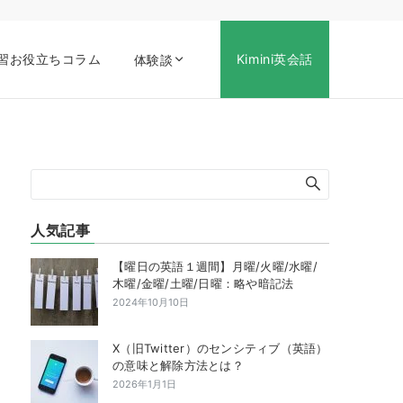
習お役立ちコラム
Kimini英会話
体験談
人気記事
【曜日の英語１週間】月曜/火曜/水曜/
木曜/金曜/土曜/日曜：略や暗記法
2024年10月10日
X（旧Twitter）のセンシティブ（英語）
の意味と解除方法とは？
2026年1月1日