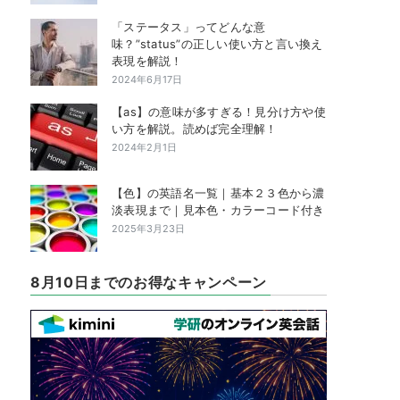
「ステータス」ってどんな意
味？”status”の正しい使い方と言い換え
表現を解説！
2024年6月17日
【as】の意味が多すぎる！見分け方や使
い方を解説。読めば完全理解！
2024年2月1日
【色】の英語名一覧｜基本２３色から濃
淡表現まで｜見本色・カラーコード付き
2025年3月23日
8月10日までのお得なキャンペーン