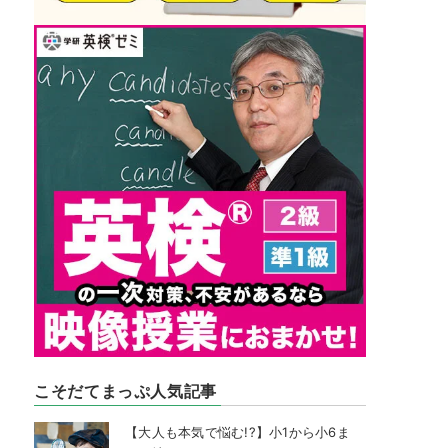
こそだてまっぷ人気記事
【大人も本気で悩む!?】小1から小6ま