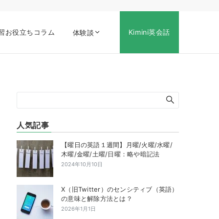
習お役立ちコラム
Kimini英会話
体験談
人気記事
【曜日の英語１週間】月曜/火曜/水曜/
木曜/金曜/土曜/日曜：略や暗記法
2024年10月10日
X（旧Twitter）のセンシティブ（英語）
の意味と解除方法とは？
2026年1月1日