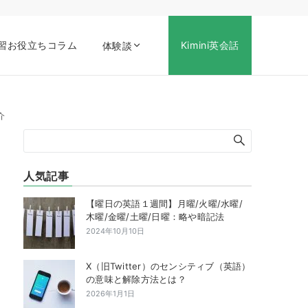
習お役立ちコラム
Kimini英会話
体験談
介
人気記事
【曜日の英語１週間】月曜/火曜/水曜/
木曜/金曜/土曜/日曜：略や暗記法
2024年10月10日
X（旧Twitter）のセンシティブ（英語）
の意味と解除方法とは？
2026年1月1日