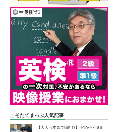
こそだてまっぷ人気記事
【大人も本気で悩む!?】小1から小6ま