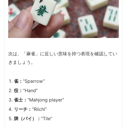
次は、「麻雀」に近しい意味を持つ表現を確認してい
きましょう。
雀：
“Sparrow”
役：
“Hand”
雀士：
“Mahjong player”
リーチ：
“Riichi”
牌（パイ）：
“Tile”